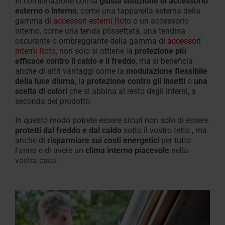
In combinazione con
la
giusta soluzione di accessorio
esterno o interno
, come una tapparella esterna della
gamma di
accessori esterni Roto
o un accessorio
interno, come una tenda plissettata, una tendina
oscurante o ombreggiante della gamma di
accessori
interni Roto
,
non solo si ottiene la
protezione più
efficace contro il caldo e il freddo
, ma si beneficia
anche
di altri vantaggi come la
modulazione
flessibile
della luce diurna
, la
protezione contro gli insetti
o
una
scelta di colori
che si abbina al
resto degli interni
, a
seconda del
prodotto
.
In questo modo potrete essere sicuri non solo di
essere
protetti dal freddo e dal caldo
sotto il vostro tetto
, ma
anche di
risparmiare sui costi energetici
per tutto
l'anno
e di
avere
un
clima interno piacevole
nella
vostra casa
.