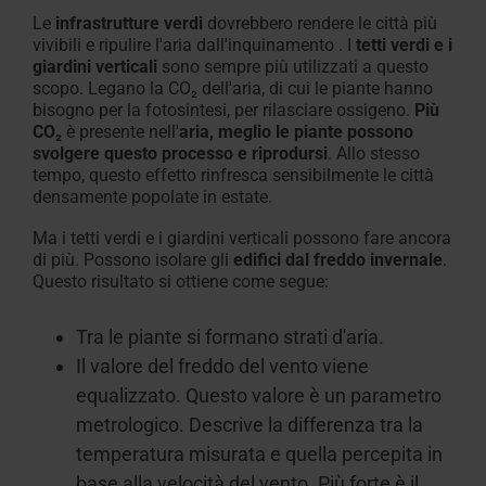
Le
infrastrutture verdi
dovrebbero rendere le città più
vivibili e ripulire l'aria dall'inquinamento
. I
tetti verdi e i
giardini verticali
sono sempre più
utilizzati
a questo
scopo.
Legano
la
CO₂
dell'aria, di cui le piante hanno
bisogno per la fotosintesi, per rilasciare ossigeno
.
Più
CO₂
è presente nell'
aria, meglio le piante possono
svolgere questo processo e riprodursi
.
Allo stesso
tempo
, questo effetto rinfresca sensibilmente le città
densamente popolate in estate
.
Ma i tetti verdi e i giardini verticali possono fare ancora
di più. Possono
isolare gli
edifici dal freddo invernale
.
Questo risultato si ottiene come segue
:
Tra le piante si formano strati d'aria
.
Il valore del freddo del vento viene
equalizzato.
Questo valore è un parametro
metrologico. Descrive la differenza tra la
temperatura misurata e quella percepita in
base alla velocità del vento. Più forte è il