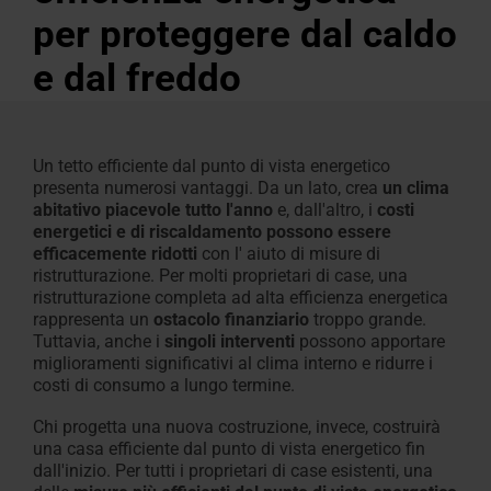
Richiesta
tecnico
scala
per
per proteggere dal caldo
di
/
Assistenza tecnica
Area download
Accessori interni
Configuratore di scale s
Richiesta di assistenza 
Richiesta di assistenza 
Assistenza
Profilo a c
Accessori e
Domande f
Configurat
Roto
preventivo
tetti
Linea
e dal freddo
dati tecnici, cataloghi e molto
misura
Finestre per tetti e acces
Finestre per tetti e acces
tecnica
PVC
Tutto sui pr
piani
Vita
altro
Tre passaggi per configu
L'originale 
una scala retrattile
Finestre
Trova
la
Un tetto efficiente dal punto di vista energetico
per
finestra
presenta numerosi vantaggi.
Da
un lato, crea
un clima
evacuazione
da tetto
abitativo piacevole tutto l'anno
e,
dall'altro, i
costi
di
energetici e di riscaldamento possono essere
efficacemente ridotti
con l'
aiuto di misure di
fumi e
ristrutturazione
.
Per molti proprietari di case, una
calore
ristrutturazione completa ad alta efficienza energetica
rappresenta un
ostacolo finanziario
troppo grande
.
Finestre
Tuttavia, anche i
singoli interventi
possono apportare
miglioramenti significativi al clima interno e ridurre i
sottoluce
costi di consumo a lungo termine
.
Accessori e prodotti per la posa
Chi progetta una nuova costruzione, invece, costruirà
una casa efficiente dal punto di vista energetico fin
dall'inizio. Per tutti i proprietari di case esistenti, una
Dotazioni delle finestre da tetto