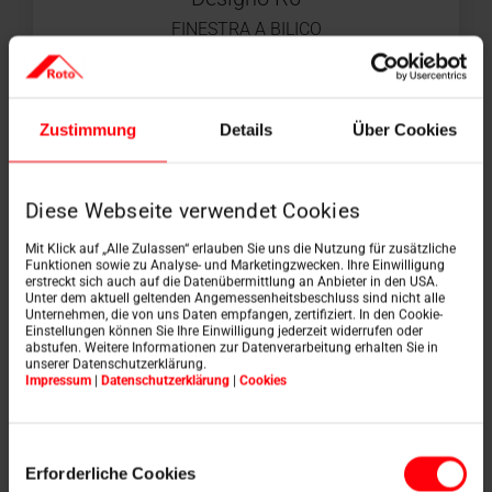
FINESTRA A BILICO
Zustimmung
Details
Über Cookies
Diese Webseite verwendet Cookies
Mit Klick auf „Alle Zulassen“ erlauben Sie uns die Nutzung für zusätzliche
Funktionen sowie zu Analyse- und Marketingzwecken. Ihre Einwilligung
erstreckt sich auch auf die Datenübermittlung an Anbieter in den USA.
Unter dem aktuell geltenden Angemessenheitsbeschluss sind nicht alle
Unternehmen, die von uns Daten empfangen, zertifiziert. In den Cookie-
Einstellungen können Sie Ihre Einwilligung jederzeit widerrufen oder
abstufen. Weitere Informationen zur Datenverarbeitung erhalten Sie in
unserer Datenschutzerklärung.
Designo R6
Impressum
|
Datenschutzerklärung
|
Cookies
FINESTRA A BILICO TRONIC
Einwilligungsauswahl
Erforderliche Cookies