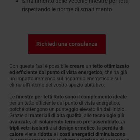
Smaltimento delle vecchie finestre per tetti,
rispettando
le norme di smaltimento
Richiedi una consulenza
Con queste fasi
è possibile
creare
un
tetto ottimizzato
ed efficiente dal punto di vista energetico
, che ha già
un impatto immenso sul risparmio energetico e sul
clima all'interno del vostro spazio abitativo
.
Le
finestre per tetti Roto sono il complemento ideale
per
un tetto efficiente dal punto di vista energetico,
poiché ottengono un punteggio elevato fin dall'inizio.
Grazie ai
materiali di alta qualità
, alle
tecnologie più
avanzate
, all'
isolamento termico pre-assemblato
, ai
tripli vetri isolanti
e al
design ermetico
, la
perdita di
calore
viene
ridotta
e
i
costi energetici diminuiscono
.