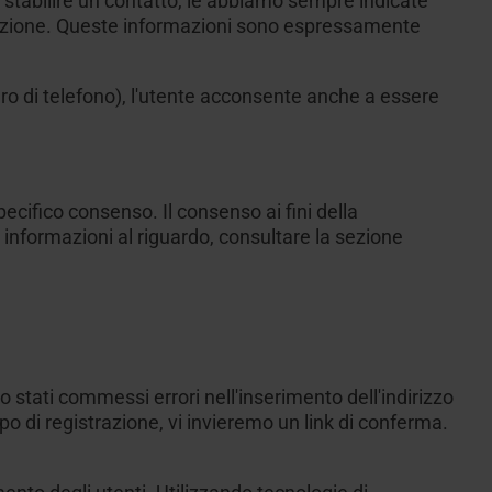
 stabilire un contatto, le abbiamo sempre indicate
borazione. Queste informazioni sono espressamente
ero di telefono), l'utente acconsente anche a essere
 specifico consenso. Il consenso ai fini della
ri informazioni al riguardo, consultare la sezione
no stati commessi errori nell'inserimento dell'indirizzo
mpo di registrazione, vi invieremo un link di conferma.