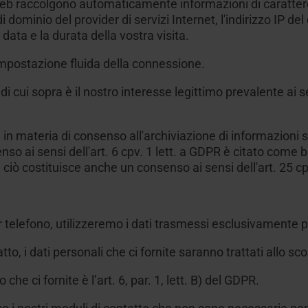
eb raccolgono automaticamente informazioni di carattere g
dominio del provider di servizi Internet, l'indirizzo IP del d
 data e la durata della vostra visita.
n'impostazione fluida della connessione.
i cui sopra è il nostro interesse legittimo prevalente ai sen
a in materia di consenso all'archiviazione di informazioni su
senso ai sensi dell'art. 6 cpv. 1 lett. a GDPR è citato com
, ciò costituisce anche un consenso ai sensi dell'art. 25 
er telefono, utilizzeremo i dati trasmessi esclusivamente p
to, i dati personali che ci fornite saranno trattati allo sco
o che ci fornite è
l’art. 6, par. 1, lett. B) del GDPR.