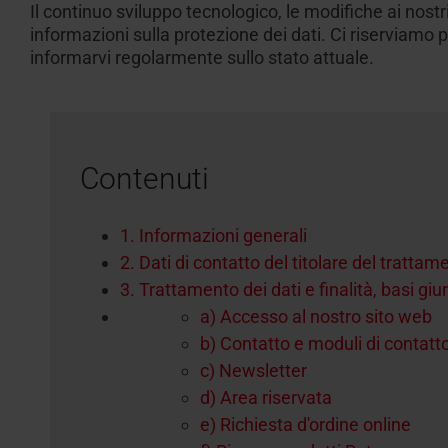
Richiesta di preventivo
Il continuo sviluppo tecnologico, le modifiche ai nostr
informazioni sulla protezione dei dati. Ci riserviamo p
Assiste
Area d
Accessori
informarvi regolarmente sullo stato attuale.
dati tec
altro
Dotazioni
Contenuti
1. Informazioni generali
2. Dati di contatto del titolare del tratta
3. Trattamento dei dati e finalità, basi giu
a) Accesso al nostro sito web
b) Contatto e moduli di contatt
c) Newsletter
d) Area riservata
e) Richiesta d'ordine online