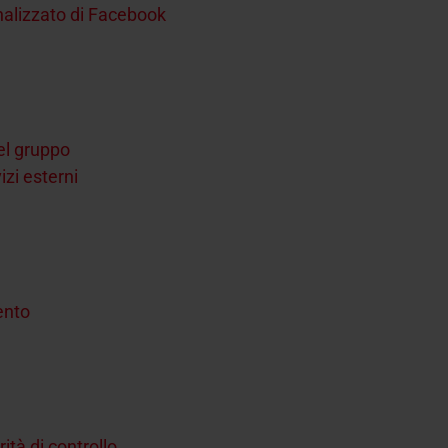
nalizzato di Facebook
del gruppo
izi esterni
mento
ità di controllo.