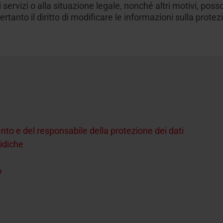
i servizi o alla situazione legale, nonché altri motivi, po
ertanto il diritto di modificare le informazioni sulla prot
Assistenza tecnica
nza tecnica
ownload
Accessori interni
Richiesta di assistenza
Richiesta di assistenza
Configuratore di scale 
 e prodotti per la posa
nici, cataloghi e molto
Finestre per tetti e acce
Finestre per tetti e acce
misura
Tre passaggi per config
 delle finestre da tetto
una scala retrattile
mento e del responsabile della protezione dei dati
ridiche
o