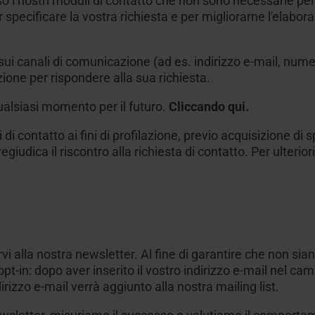
so i nostri moduli di contatto che non sono necessarie per
r specificare la vostra richiesta e per migliorarne l'ela
 sui canali di comunicazione (ad es. indirizzo e-mail, num
one per rispondere alla sua richiesta.
alsiasi momento per il futuro.
Cliccando qui.
li di contatto ai fini di profilazione, previo acquisizione di
egiudica il riscontro alla richiesta di contatto. Per ulterio
ervi alla nostra newsletter. Al fine di garantire che non sia
pt-in: dopo aver inserito il vostro indirizzo e-mail nel ca
irizzo e-mail verrà aggiunto alla nostra mailing list.