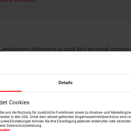
i, desideriamo informarvi su quali darti personali conserv
ne dei dati.
lativa a una persona fisica identificata o identificabile; p
mente, in particolare mediante riferimento a un identifica
 o più elementi specifici dell'identità fisica, fisiologica, g
Details
det Cookies
mo responsabile e del responsabile 
n Sie uns die Nutzung für zusätzliche Funktionen sowie zu Analyse- und Marketingzwe
bieter in den USA. Unter dem aktuell geltenden Angemessenheitsbeschluss sind nic
Cookie-Einstellungen können Sie Ihre Einwilligung jederzeit widerrufen oder abstufe
serer Datenschutzerklärung.
ookies