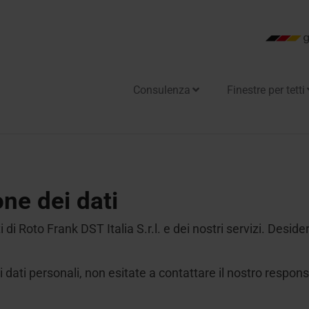
Consulenza
Finestre per tetti
ome
per aperture speciali
tto piano
tra Riscaldante Designo Heat
 tetto piano
anutenzione
one dei dati
re per uscita tetto / Linea
e di luce naturale
 di Roto Frank DST Italia S.r.l. e dei nostri servizi. Desi
tre per evacuazione di fumi e
e
 dati personali, non esitate a contattare il nostro responsa
 per i professionisti
re sottoluce