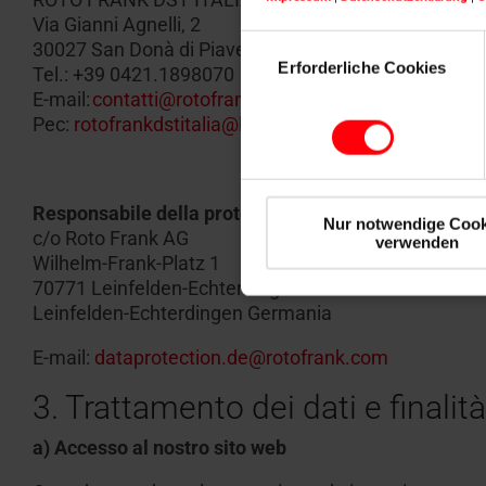
Via Gianni Agnelli, 2
Einwilligungsauswahl
30027 San Donà di Piave (VE)
Erforderliche Cookies
Tel.: +39 0421.1898070
E-mail:
contatti@rotofrank.com
Pec:
rotofrankdstitalia@legalmail.it
Responsabile della protezione dei dati:
Nur notwendige Cook
c/o Roto Frank AG
verwenden
Wilhelm-Frank-Platz 1
70771 Leinfelden-Echterdingen
Leinfelden-Echterdingen Germania
E-mail:
dataprotection.de@rotofrank.com
3. Trattamento dei dati e finalità
a) Accesso al nostro sito web