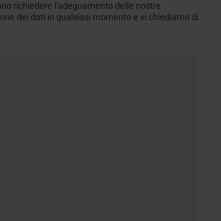
ssono richiedere l'adeguamento delle nostre
ezione dei dati in qualsiasi momento e vi chiediamo di
 tecnica
 tecnica
Profilo a camera cava in 100%
Accessori esterni
Domande frequenti
Configuratore
su
ssori
ssori
PVC
Tutto sui prodotti Roto
L'originale dal 1995
urare