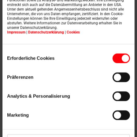
Funktionen sowie zu Analyse- und Marketingzwecken. Ihre Einwilligung
erstreckt sich auch auf die Datenübermittlung an Anbieter in den USA.
Unter dem aktuell geltenden Angemessenheitsbeschluss sind nicht alle
Unternehmen, die von uns Daten empfangen, zertifiziert. In den Cookie-
Einstellungen können Sie Ihre Einwilligung jederzeit widerrufen oder
abstufen. Weitere Informationen zur Datenverarbeitung erhalten Sie in
unserer Datenschutzerklärung.
elettrico
Impressum
|
Datenschutzerklärung
|
Cookies
RotoQ Tronic
Einwilligungsauswahl
Erforderliche Cookies
Finestra a bilico
Q4
Präferenzen
Scopri il prodotto
Analytics & Personalisierung
Marketing