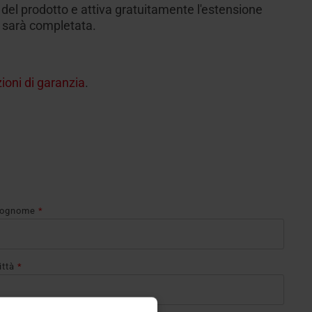
 del prodotto e attiva gratuitamente l'estensione
ia sarà completata.
ioni di garanzia
.
ognome
*
ittà
*