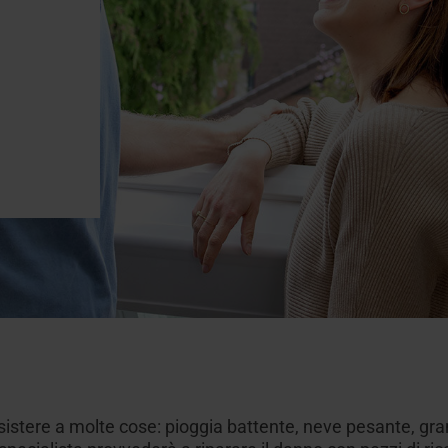
resistere a molte cose: pioggia battente, neve pesante, gr