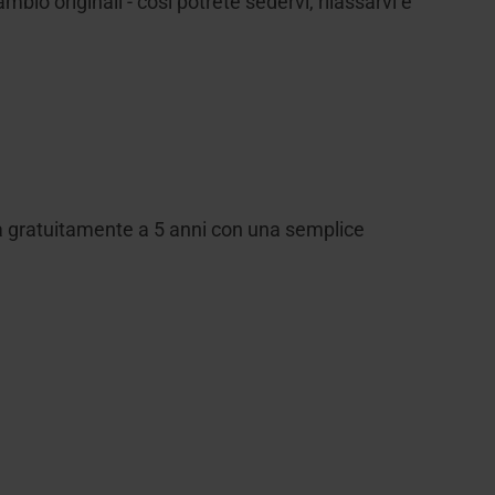
bio originali - così potrete sedervi, rilassarvi e
 gratuitamente a 5 anni con una semplice