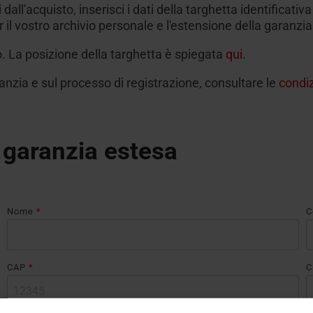
'acquisto, inserisci i dati della targhetta identificativa
r il vostro archivio personale e l'estensione della garanz
to. La posizione della targhetta è spiegata
qui
.
ranzia e sul processo di registrazione, consultare le
condiz
a garanzia estesa
Nome
*
C
CAP
*
C