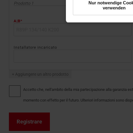
Nur notwendige Cook
Prodotto
1
verwenden
A|B
*
Installatore incaricato
+ Aggiungere un altro prodotto
Accetto che, nell'ambito della mia partecipazione alla garanzia est
momento con effetto per il futuro. Ulteriori informazioni sono dispon
Registrare