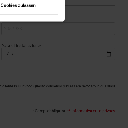
Cookies zulassen
D
*
Data di installazione*
ofilo cliente in HubSpot. Questo consenso può essere revocato in qualsiasi
* Campi obbligatori
** Informativa sulla privacy