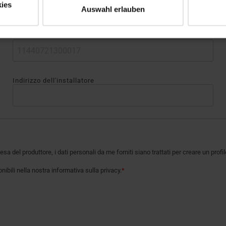
ies
Auswahl erlauben
oppure
Carica
Scansione
C
*
Indirizzo dell'installatore
esa del produttore, i dati personali da me forniti siano trattati per creare un pr
ibili nella nostra informativa sulla privacy.
*