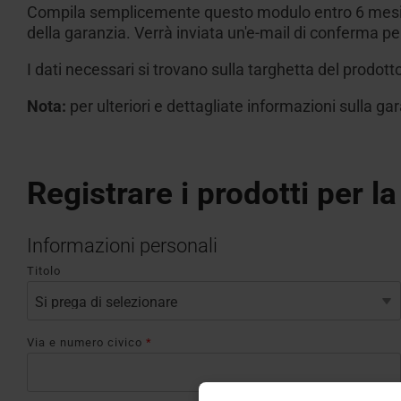
Compila semplicemente questo modulo entro 6 mesi dall
della garanzia. Verrà inviata un'e-mail di conferma pe
I dati necessari si trovano sulla targhetta del prodot
Nota:
per ulteriori e dettagliate informazioni sulla ga
Registrare i prodotti per l
Informazioni personali
Titolo
Via e numero civico
*