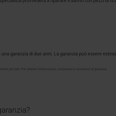
ecialista provvederà a riparare il danno con pezzi di ricam
una garanzia di due anni. La garanzia può essere estesa
nestre per tetti. Per ulteriori informazioni, consultare le condizioni di garanzia.
garanzia?