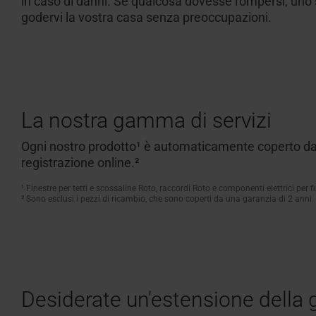
in caso di danni. Se qualcosa dovesse rompersi, uno sp
godervi la vostra casa senza preoccupazioni.
La nostra gamma di servizi
Ogni nostro
prodotto¹
è automaticamente coperto da 
registrazione online.²
¹
Finestre per tetti e scossaline Roto, raccordi Roto e componenti elettrici per fi
² Sono esclusi i pezzi di ricambio, che sono coperti da una garanzia di 2 anni.
Desiderate un'estensione della 