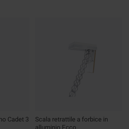
egno Cadet 3
Scala retrattile a forbice in
alluminio Ecco