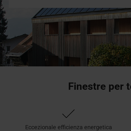
Richiesta di preventivo
Assiste
Area d
Accessori
dati tec
altro
Dotazioni
Finestre per t
Eccezionale efficienza energetica