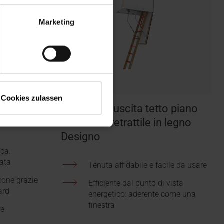
Marketing
Cookies zulassen
egno Esca
Botola per uscita tetto piano
con scala retrattile in legno
Designo
ica.
ata
Tenuta affidabile e facile da usare
zione grazie
Efficiente dal punto di vista
ard
energetico: aderente come una
finestra
re