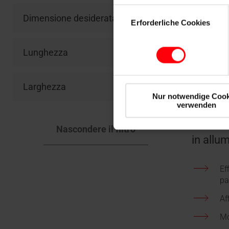
Einwilligungsauswahl
Dimensione desiderata
Erforderliche Cookies
Lunghezza
Larghezza
Nur notwendige Cook
verwenden
Botola 
con sca
Nascondere il filtro
in allu
Ef
pa
Af
Mo