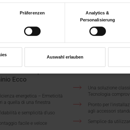
Präferenzen
Analytics &
Personalisierung
ies
Auswahl erlauben
per uscita tetto piano
Scala retrattile in l
la retrattile a pacchetto
11 Iso-RC
minio Ecco
Una soluzione class
Tecnologia comprov
ficienza energetica – Ermeticità
ri a quella di una finestra
Pronto per l'installa
agli accessori stand
fidabilità e semplicità d'uso
Semplice da utilizza
ntaggio facile e veloce