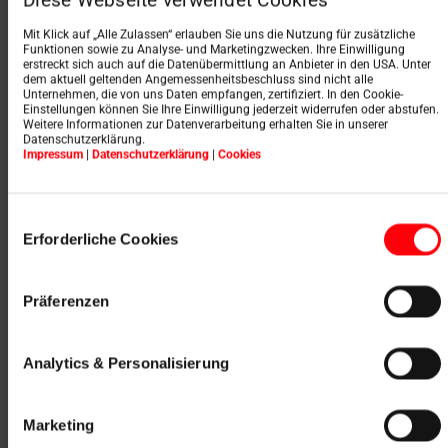
Diese Webseite verwendet Cookies
Mit Klick auf „Alle Zulassen“ erlauben Sie uns die Nutzung für zusätzliche
Funktionen sowie zu Analyse- und Marketingzwecken. Ihre Einwilligung
erstreckt sich auch auf die Datenübermittlung an Anbieter in den USA. Unter
f) Online-Bestellanfrage
dem aktuell geltenden Angemessenheitsbeschluss sind nicht alle
Unternehmen, die von uns Daten empfangen, zertifiziert. In den Cookie-
Sie haben die Möglichkeit, bei uns eine Online-
Einstellungen können Sie Ihre Einwilligung jederzeit widerrufen oder abstufen.
Weitere Informationen zur Datenverarbeitung erhalten Sie in unserer
Bestellanfrage zu stellen. Für eine solche Anfrage
Datenschutzerklärung.
erheben wir von Ihnen folgende Daten: Firma, Adresse,
Impressum
|
Datenschutzerklärung
|
Cookies
Vor- und Nachname, E-Mail-Adresse und
Telefonnummer sowie die Produkte, für welche Sie sich
interessieren, den Firmennamen und die E-Mail-Adresse
Einwilligungsauswahl
Ihres Fachhändlers.
Erforderliche Cookies
Auf freiwilliger Basis können Sie uns weiterhin Ihre
Telefonnummer übermitteln um die Kontaktaufnahme
Präferenzen
Ihre Fachhändlers mit Ihnen zu erleichtern. Ebenso auf
freiwilliger Basis können Sie einen konkreten
Ansprechpartner bei Ihrem Fachhändler sowie einen
Analytics & Personalisierung
individuellen Kommentar zu Ihrer Bestellanfrage
angeben.
Ihre einzelnen Bestellanfragen werden gespeichert und
Marketing
Sie können Sie über den Reiter „Meine Bestellanfragen“