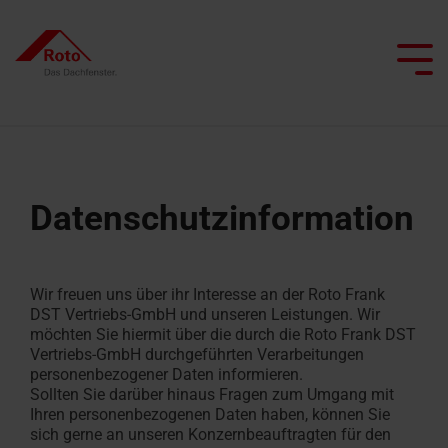
Skip
to
the
Tog
main
Me
content.
Alle Dachfenster
Alle Dachtreppen
Service
Dachprofis
Wir begleiten Sie
Alle besonderen Anwendungsfenster
Alle Flachdachausstiege
Smart Home
Alle Kniestocktüren
Datenschutz­information
Klapp-
Bodentreppen
Ersatzteilservice
Dachfenster
Flachdachausstiege
Kniestocktüren
Architekten & Bauwirtschaft
Projekt realisieren
Pflege und Wartung
Schwingfenster
mit
Alle Terrassenausstiege
Scherentreppen
FAQ
Flachdachausstiege
Wir freuen uns über ihr Interesse an der Roto Frank
Heizfunktion
Händler
Renovieren mit Roto
Tageslichtberater
Schwingfenster
mit
DST Vertriebs-GmbH und unseren Leistungen. Wir
Terrassenausstiege
Dachtreppen
Kontakt
möchten Sie hiermit über die durch die Roto Frank DST
Dachausstiegsfenster
Feuerwiderstand
Campus Seminare
Lassen Sie sich inspirieren
1:1-Austausch-Tool
Vertriebs-GmbH durchgeführten Verarbeitungen
Flachdachfenster
mit
personenbezogener Daten informieren.
Kundendienst
Feuerwiderstand
Rauchabzugsfenster
Sollten Sie darüber hinaus Fragen zum Umgang mit
Angebot
Ansprechpartner
Ansprechpartner
beauftragen
Ihren personenbezogenen Daten haben, können Sie
Dachfenster
anfordern
für Profis
für Profis
Wohn-
sich gerne an unseren Konzernbeauftragten für den
finden
Dachtreppen