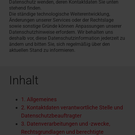
Campus
Datenschutz wenden, deren Kontaktdaten Sie unten
Fassadenanschluss­
finden
stehend finden.
Seminare
Download-Bereich
Download-Bereich
Traumprojekt Dachges
Sonnenschutz & Rollos 
Häufige Fragen und An
Tools & Konfiguratoren
100% Kun
Sonnensch
Maßtrepp
Kundendie
Seminarü
fenster
Die ständige technologische Weiterentwicklung,
Technische Dokumente,
Dachfenster und -treppen
realisieren
innen
Rund um Roto Produkte
Rund um Roto Produkte
profil
außen
In 3 Schri
Für Dachf
Im RotoC
Änderungen unserer Services oder der Rechtslage
Einbau-
Zubehör und Anschlussprodukte
sowie sonstige Gründe können Anpassungen unserer
Broschüren & mehr
Roto macht's möglich!
Das Roto O
&
Datenschutzhinweise erfordern. Wir behalten uns
deshalb vor, diese Datenschutzinformation jederzeit zu
Wartungsvideos
Dachfenster Ausstattung
ändern und bitten Sie, sich regelmäßig über den
aktuellen Stand zu informieren.
Inhalt
1. Allgemeines
2. Kontaktdaten verantwortliche Stelle und
Datenschutzbeauftragter
3. Datenverarbeitungen und -zwecke,
Rechtsgrundlagen und berechtigte