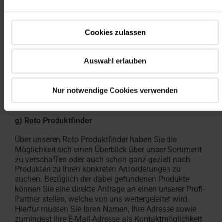
auch im Nachhinein ansehen.
Ihre Daten werden an den von Ihnen angegebenen
Cookies zulassen
Fachhändler weitergeleitet. Die Weiterleitung erfolgt
ausschließlich zum Zwecke der Bearbeitung Ihrer
Anfragen durch den jeweiligen Fachhändler.
Auswahl erlauben
Die Registrierung erfolgt freiwillig, stützt sich mithin auf Ihre
Einwilligung nach Art. 6 Abs. 1 lit. a) DSGVO.
Nur notwendige Cookies verwenden
g) Roto Produktfinder
Über unseren Roto Produktfinder haben Sie die
Möglichkeit sich einen Überblick über unser Sortiment
zu verschaffen oder auch schon ganz gezielt nach
Produkten zu Ihren konkreten Anforderungen zu
suchen. Bezüglich der dabei gefundenen Produkte
können Sie eine direkte Anfrage an einen unserer Profi-
Partner stellen, welche von uns weitergeleitet wird.
Hierfür müssen Sie Ihren Namen, Ihre Adresse sowie
zumindest Ihre E-Mail-Adresse als Kontaktmöglichkeit