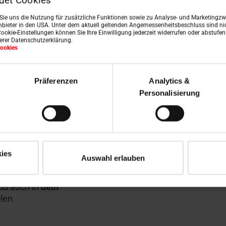
det Cookies
n Sie uns die Nutzung für zusätzliche Funktionen sowie zu Analyse- und Marketingzwe
bieter in den USA. Unter dem aktuell geltenden Angemessenheitsbeschluss sind nic
Cookie-Einstellungen können Sie Ihre Einwilligung jederzeit widerrufen oder abstufe
serer Datenschutzerklärung.
ookies
Präferenzen
Analytics &
Personalisierung
it und Wohlbefinden
Du wirst überrascht 
s der berüchtigte
nn nicht wieder
Wir könnten dir noc
eich als Tageslicht.
Tageslicht erzähle
ies
at den
erleben. Unser
virt
Auswahl erlauben
ndergewirbelt.
die Atmosphäre für
Tageslichteinfall ve
 du auch in
dein
len.