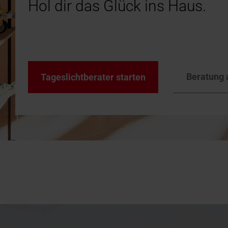
Zubehör 
Hol dir das Glück ins Haus.
Einbau- & Wartungsvideos
Downloa
Downlo
Dachfens
Technis
Dachfen
Broschü
Beratung 
Tageslichtberater starten