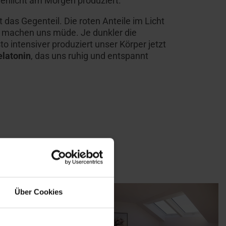
nenlicht am Morgen produziert.
 das Gegenteil. Die roten Anteile im Licht
machen uns müde. Je dunkler die
 intensiver produziert unser Körper jetzt
latonin
, das uns ruhig und entspannt
Über Cookies