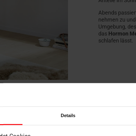
Anteile im Son
Abends passiert
nehmen zu und 
Umgebung, desto
das
Hormon Me
schlafen lässt.
Details