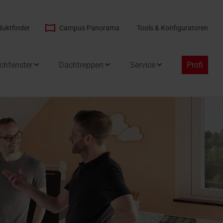
duktfinder
Campus Panorama
Tools & Konfiguratoren
chfenster
Dachtreppen
Service
Profi