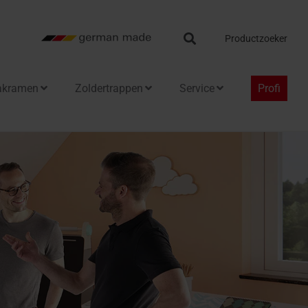
Search
Productzoeker
akramen
Zoldertrappen
Service
Profi