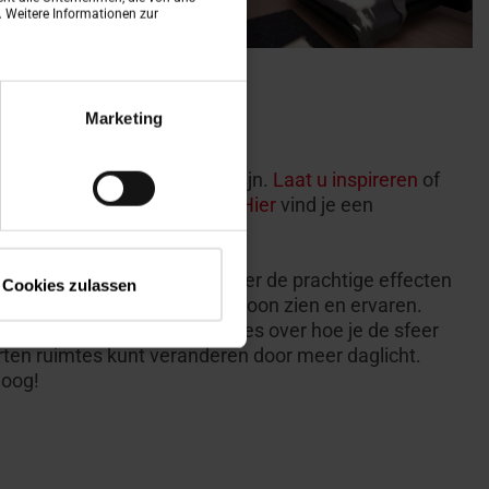
n. Weitere Informationen zur
Marketing
hoeveel installatieopties er zijn.
Laat u inspireren
of
jblijvend adviesgesprek aan.
Hier
vind je een
r van Roto bij jou in de buurt.
el meer kunnen vertellen over de prachtige effecten
Cookies zulassen
 sommige dingen moet je gewoon zien en ervaren.
chtadviseur
geeft je suggesties over hoe je de sfeer
orten ruimtes kunt veranderen door meer daglicht.
hoog!