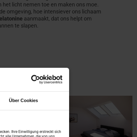
 het licht nemen toe en maken ons moe.
de omgeving, hoe intensiever ons lichaam
elatonine
aanmaakt, dat ons helpt om
annen te slapen.
Über Cookies
cken. Ihre Einwilligung erstreckt sich
ht alle Unternehmen, die von uns