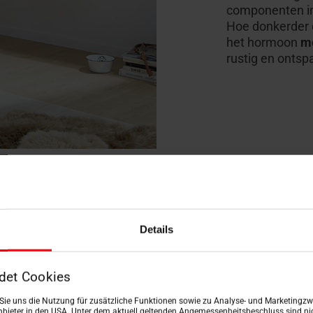
componenten in
Hoe donkerder 
het hormoon
m
rustig en ontsp
Details
det Cookies
n Sie uns die Nutzung für zusätzliche Funktionen sowie zu Analyse- und Marketingzwe
bieter in den USA. Unter dem aktuell geltenden Angemessenheitsbeschluss sind nic