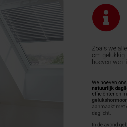
Zoals we all
om gelukkig 
hoeven we ni
We hoeven ons 
natuurlijk dagl
efficiënter en 
gelukshormoon
aanmaakt met d
daglicht.
In de avond geb