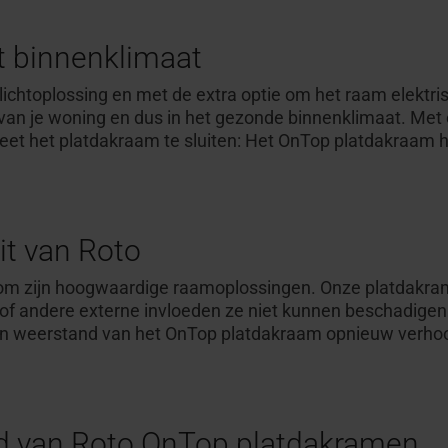
et binnenklimaat
lichtoplossing en met de extra optie om het raam elektri
 van je woning en dus in het gezonde binnenklimaat. Met 
ergeet het platdakraam te sluiten: Het OnTop platdakraam 
it van Roto
om zijn hoogwaardige raamoplossingen. Onze platdakrame
er of andere externe invloeden ze niet kunnen beschadige
 en weerstand van het OnTop platdakraam opnieuw verho
id van Roto OnTop platdakramen