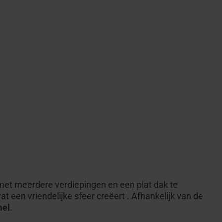
t meerdere verdiepingen en een plat dak
te
wat
een
vriendelijke
sfeer creëert
.
Afhankelijk van
de
mel
.