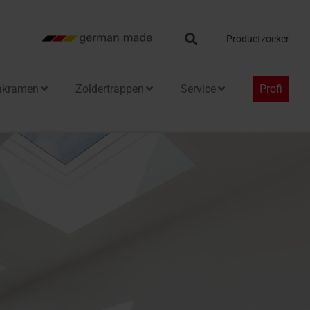
Search
Productzoeker
akramen
Zoldertrappen
Service
Profi