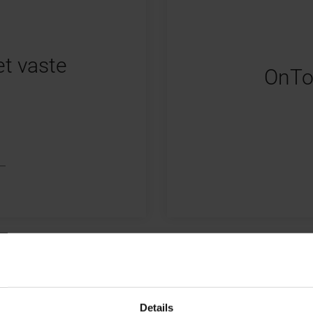
t vaste
OnTo
Details