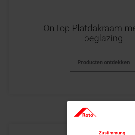
OnTop Platdakraam me
beglazing
Producten ontdekken
Zustimmung