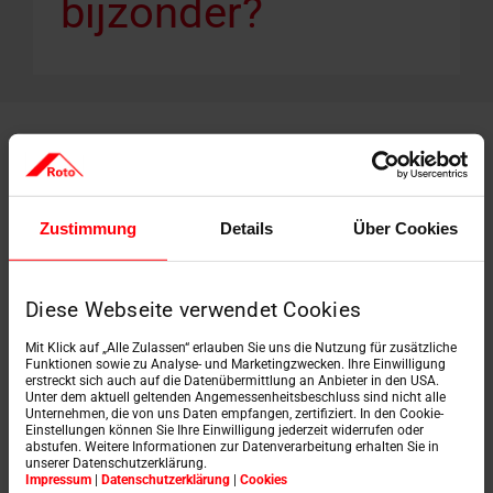
bijzonder?
Voor succesvolle zaken zijn goede oplossingen nodig
– en sterke partners
. Bij Roto bieden we het complete
pakket: van hoogwaardige dak- en platdakramen met
Zustimmung
Details
Über Cookies
binnen- en buitenuitrusting, via daktrappen en
platdakuitgangen tot montagevriendelijke
premiumoplossingen voor renovatie en nieuwbouw.
Daarnaast ondersteunen we u met innovatieve
Diese Webseite verwendet Cookies
diensten, uitgebreide service en persoonlijke
contactpersonen, zodat u samen met ons boven uzelf
Mit Klick auf „Alle Zulassen“ erlauben Sie uns die Nutzung für zusätzliche
kunt uitstijgen.
Funktionen sowie zu Analyse- und Marketingzwecken. Ihre Einwilligung
erstreckt sich auch auf die Datenübermittlung an Anbieter in den USA.
Unter dem aktuell geltenden Angemessenheitsbeschluss sind nicht alle
Unternehmen, die von uns Daten empfangen, zertifiziert. In den Cookie-
Einstellungen können Sie Ihre Einwilligung jederzeit widerrufen oder
abstufen. Weitere Informationen zur Datenverarbeitung erhalten Sie in
unserer Datenschutzerklärung.
Impressum
|
Datenschutzerklärung
|
Cookies