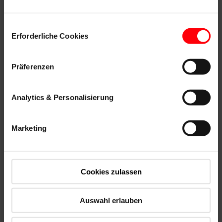
Einwilligungsauswahl
Erforderliche Cookies
Präferenzen
Analytics & Personalisierung
Partnerschap & kennis:
Marketing
Persoonlijk, deskundig en met gratis trainingen aan uw
zijde.
Cookies zulassen
Auswahl erlauben
Montagegemak & kwaliteit:
Eenvoudig, veilig en in topkwaliteit monteren – voor