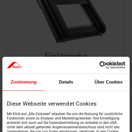
Elektrische
screen
Veilige bescherming
Zustimmung
Details
Über Cookies
tegen warmte
en niet-verblindend
daglicht.
Diese Webseite verwendet Cookies
Mit Klick auf „Alle Zulassen“ erlauben Sie uns die Nutzung für zusätzliche
Product ontdekken
Funktionen sowie zu Analyse- und Marketingzwecken. Ihre Einwilligung
erstreckt sich auch auf die Datenübermittlung an Anbieter in den USA.
Unter dem aktuell geltenden Angemessenheitsbeschluss sind nicht alle
Unternehmen, die von uns Daten empfangen, zertifiziert. In den Cookie-