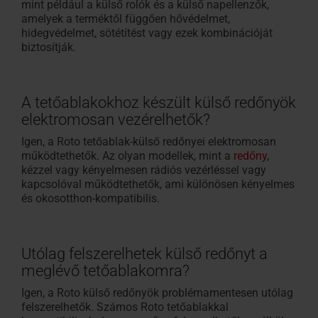
mint például a külső rolók és a külső napellenzők,
amelyek a terméktől függően hővédelmet,
hidegvédelmet, sötétítést vagy ezek kombinációját
biztosítják.
A tetőablakokhoz készült külső redőnyök
elektromosan vezérelhetők?
Igen, a Roto tetőablak-külső redőnyei elektromosan
működtethetők. Az olyan modellek, mint a
redőny
,
kézzel vagy kényelmesen rádiós vezérléssel vagy
kapcsolóval működtethetők, ami különösen kényelmes
és okosotthon-kompatibilis.
Utólag felszerelhetek külső redőnyt a
meglévő tetőablakomra?
Igen, a Roto külső redőnyök problémamentesen utólag
felszerelhetők. Számos Roto tetőablakkal