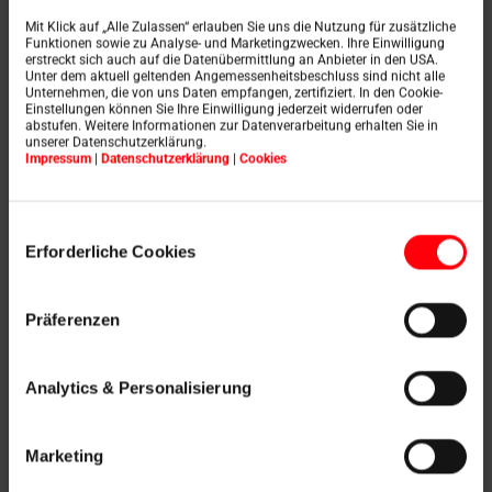
elérnék az ablakot, és így csökkentik a
Mit Klick auf „Alle Zulassen“ erlauben Sie uns die Nutzung für zusätzliche
Funktionen sowie zu Analyse- und Marketingzwecken. Ihre Einwilligung
helyiségben kialakuló hőmennyiséget.
erstreckt sich auch auf die Datenübermittlung an Anbieter in den USA.
Unter dem aktuell geltenden Angemessenheitsbeschluss sind nicht alle
Különösen a forró nyári napokon maradnak
Unternehmen, die von uns Daten empfangen, zertifiziert. In den Cookie-
Einstellungen können Sie Ihre Einwilligung jederzeit widerrufen oder
kellemesen hűvösek a helyiségei.
abstufen. Weitere Informationen zur Datenverarbeitung erhalten Sie in
Napfény és UV-védelem:
Megvédik bútorait
unserer Datenschutzerklärung.
Impressum
|
Datenschutzerklärung
|
Cookies
és padlóburkolatait az UV-sugárzás okozta
kifakulástól.
Einwilligungsauswahl
Energiahatékonyság télen:
A külső
Erforderliche Cookies
redőnyök további szigetelőréteget
biztosítanak, amely csökkenti a
Präferenzen
tetőablakokon keresztül történő
hőveszteséget, és így fűtési költségeket
takarít meg.
Analytics & Personalisierung
Sötétítés a jobb alvásért:
A teljes sötétítés
optimális alvási körülményeket biztosít – a
Marketing
nap bármely szakában.