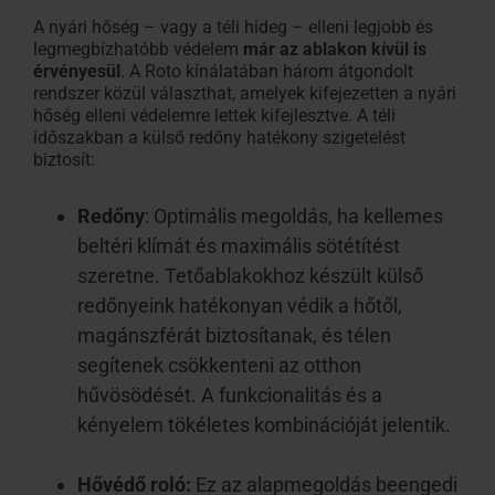
A nyári
hőség – vagy a téli
hideg –
elleni
legjobb és
legmegbízhatóbb védelem
már az ablakon kívül is
érvényesül
. A Roto kínálatában három átgondolt
rendszer közül választhat, amelyek kifejezetten a nyári
hőség elleni védelemre lettek kifejlesztve. A téli
időszakban a külső redőny hatékony szigetelést
biztosít:
Redőny
: Optimális megoldás, ha kellemes
beltéri klímát és maximális sötétítést
szeretne. Tetőablakokhoz készült külső
redőnyeink hatékonyan védik a hőtől,
magánszférát biztosítanak, és télen
segítenek csökkenteni az otthon
hűvösödését. A funkcionalitás és a
kényelem tökéletes kombinációját jelentik.
Hővédő roló:
Ez az alapmegoldás beengedi