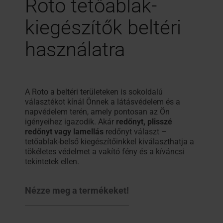
Roto tetőablak-
kiegészítők beltéri
használatra
A Roto a beltéri területeken is sokoldalú
választékot kínál Önnek a látásvédelem és a
napvédelem terén, amely pontosan az Ön
igényeihez igazodik. Akár
redőnyt, plisszé
redőnyt vagy lamellás
redőnyt választ –
tetőablak-belső kiegészítőinkkel kiválaszthatja a
tökéletes védelmet a vakító fény és a kíváncsi
tekintetek ellen.
Nézze meg a termékeket!