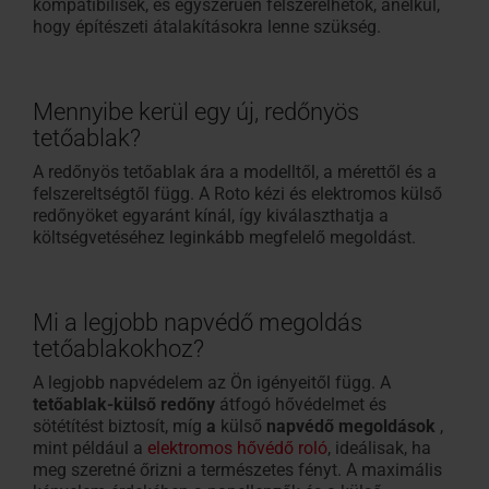
kompatibilisek, és egyszerűen felszerelhetők, anélkül,
hogy építészeti átalakításokra lenne szükség.
Mennyibe kerül egy új, redőnyös
tetőablak?
A redőnyös tetőablak ára a modelltől, a mérettől és a
felszereltségtől függ. A Roto kézi és elektromos külső
redőnyöket egyaránt kínál, így kiválaszthatja a
költségvetéséhez leginkább megfelelő megoldást.
Mi a legjobb napvédő megoldás
tetőablakokhoz?
A legjobb napvédelem az Ön igényeitől függ. A
tetőablak-külső redőny
átfogó hővédelmet és
sötétítést biztosít, míg
a
külső
napvédő megoldások
,
mint például a
elektromos hővédő roló
, ideálisak, ha
meg szeretné őrizni a természetes fényt. A maximális