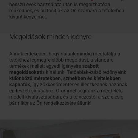
hosszú évek használata után is megbízhatóan
működnek, és biztosítják az Ön számára a tetőtérben
kívánt kényelmet.
Megoldások minden igényre
Annak érdekében, hogy nálunk mindig megtalálja a
tetőjéhez legmegfelelőbb megoldást, a standard
termékek mellett
egyedi igényeire
szabott
megoldásokat
is kínálunk
.
Tetőablak-külső redőnyeink
különböző méretekben, színekben és kivitelekben
kaphatók
, így zökkenőmentesen illeszkednek házának
építészeti stílusához. Örömmel segítünk a megfelelő
modell kiválasztásában, és a tervezéstől a szerelésig
bármikor az Ön rendelkezésére állunk!