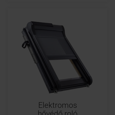
Elektromos
hővédő roló