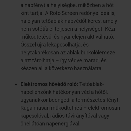
a napfényt a helyiségbe, miközben a hőt
kint tartja. A Roto Screen redőnye ideális,
ha olyan tetőablak-napvédőt keres, amely
nem sötétíti el teljesen a helyiséget. Kézi
működtetésű, és nyár elején aktiválható.
Ősszel újra lekapcsolhatja, és
helytakarékosan az ablak burkolólemeze
alatt tárolhatja – így védve marad, és
készen áll a következő használatra.
Elektromos hővédő roló:
Tetőablak-
napellenzőnk hatékonyan véd a hőtől,
ugyanakkor beengedi a természetes fényt.
Rugalmasan működtetheti – elektromosan
kapcsolóval, rádiós távirányítóval vagy
önellátóan napenergiával.