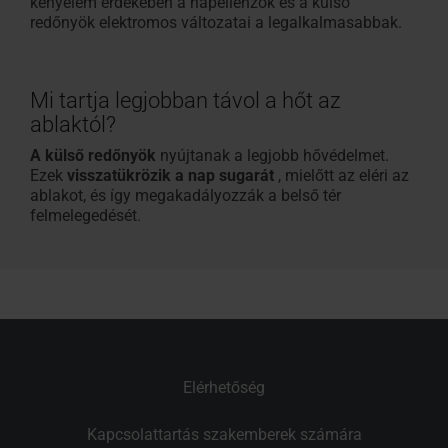
kényelem érdekében a napellenzők és a külső
redőnyök elektromos változatai a legalkalmasabbak.
Mi tartja legjobban távol a hőt az
ablaktól?
A külső redőnyök
nyújtanak a legjobb hővédelmet.
Ezek
visszatükrözik a nap sugarát
, mielőtt az eléri az
ablakot, és így megakadályozzák a belső tér
felmelegedését.
Elérhetőség
Kapcsolattartás szakemberek számára