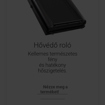
Hővédő roló
Kellemes természetes
fény
és hatékony
hőszigetelés.
Nézze meg a
terméket!