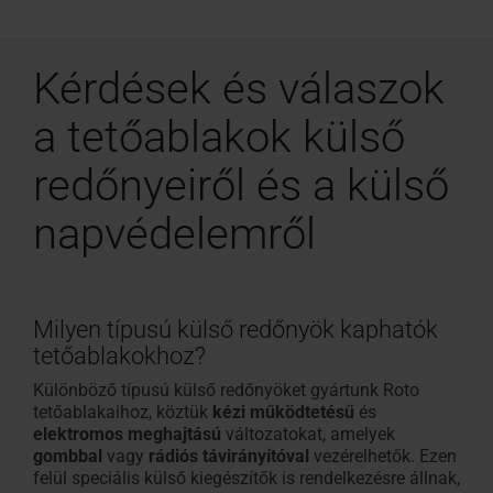
Kérdések és válaszok
a tetőablakok külső
redőnyeiről és a külső
napvédelemről
Milyen típusú külső redőnyök kaphatók
tetőablakokhoz?
Különböző típusú külső redőnyöket gyártunk Roto
tetőablakaihoz, köztük
kézi működtetésű
és
elektromos meghajtású
változatokat, amelyek
gombbal
vagy
rádiós távirányítóval
vezérelhetők. Ezen
felül speciális külső kiegészítők is rendelkezésre állnak,