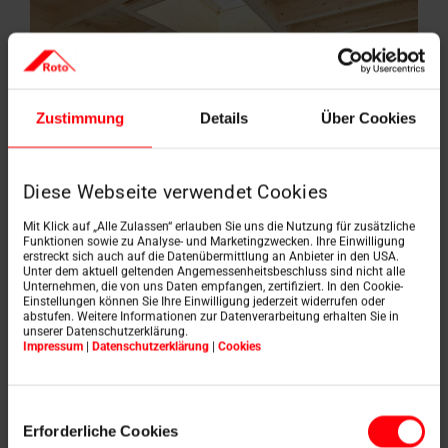
Zustimmung
Details
Über Cookies
Diese Webseite verwendet Cookies
Mit Klick auf „Alle Zulassen“ erlauben Sie uns die Nutzung für zusätzliche
Funktionen sowie zu Analyse- und Marketingzwecken. Ihre Einwilligung
erstreckt sich auch auf die Datenübermittlung an Anbieter in den USA.
Unter dem aktuell geltenden Angemessenheitsbeschluss sind nicht alle
Unternehmen, die von uns Daten empfangen, zertifiziert. In den Cookie-
Einstellungen können Sie Ihre Einwilligung jederzeit widerrufen oder
abstufen. Weitere Informationen zur Datenverarbeitung erhalten Sie in
unserer Datenschutzerklärung.
Impressum
|
Datenschutzerklärung
|
Cookies
Mettlach, Duitsland
Licht en luxe
Einwilligungsauswahl
In Mettlach in het Saarland is een privé-retraite
Erforderliche Cookies
gecreëerd met een luxe serre-uitbreiding. Een