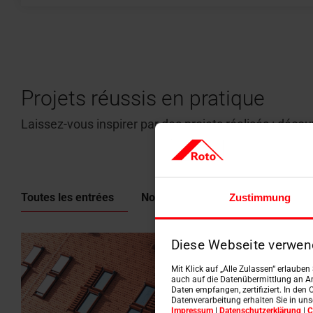
Projets réussis en pratique
Laissez-vous inspirer par des projets réalisés : déc
Toutes les entrées
Nouvelle construction
Rénov
Zustimmung
Diese Webseite verwen
Mit Klick auf „Alle Zulassen“ erlaube
auch auf die Datenübermittlung an An
Daten empfangen, zertifiziert. In den 
Datenverarbeitung erhalten Sie in un
Impressum
|
Datenschutzerklärung
|
C