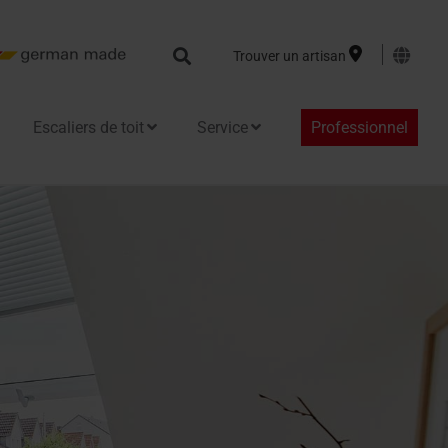
Search
Trouver un artisan
Escaliers de toit
Service
Professionnel
le