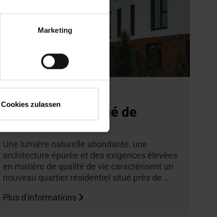
Marketing
Lviv, Ukraine
Cookies zulassen
Un intérieur baigné de
lumière
Une lumière naturelle abondante, une
architecture épurée et des exigences élevées
en matière de qualité de vie caractérisent un
nouveau quartier résidentiel situé près de...
Plus d'informations