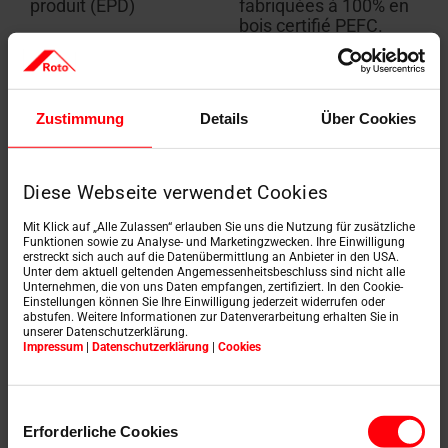
produit (EPD)
fabriquées à 100% en
bois certifié PEFC.
En savoir plus
En savoir plus
Zustimmung
Details
Über Cookies
Diese Webseite verwendet Cookies
Mit Klick auf „Alle Zulassen“ erlauben Sie uns die Nutzung für zusätzliche
Funktionen sowie zu Analyse- und Marketingzwecken. Ihre Einwilligung
erstreckt sich auch auf die Datenübermittlung an Anbieter in den USA.
Unter dem aktuell geltenden Angemessenheitsbeschluss sind nicht alle
Unternehmen, die von uns Daten empfangen, zertifiziert. In den Cookie-
Einstellungen können Sie Ihre Einwilligung jederzeit widerrufen oder
Certificats Minergie-
Étiquette énergétique
abstufen. Weitere Informationen zur Datenverarbeitung erhalten Sie in
Modul
unserer Datenschutzerklärung.
Impressum
|
Datenschutzerklärung
|
Cookies
En savoir plus
En savoir plus
Einwilligungsauswahl
Erforderliche Cookies