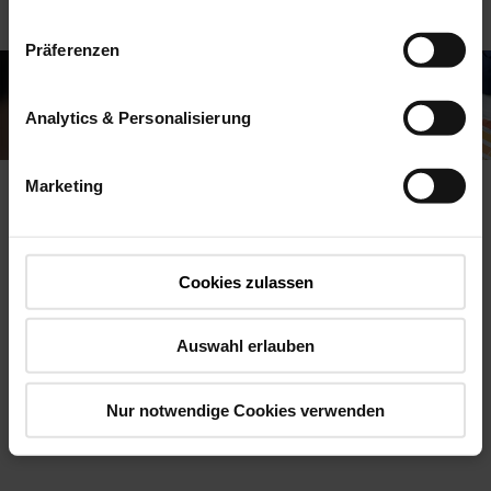
Präferenzen
Analytics & Personalisierung
Marketing
Données techniques
de la fenêtre
Cookies zulassen
basculante-pivotante
Auswahl erlauben
Designo R8
Nur notwendige Cookies verwenden