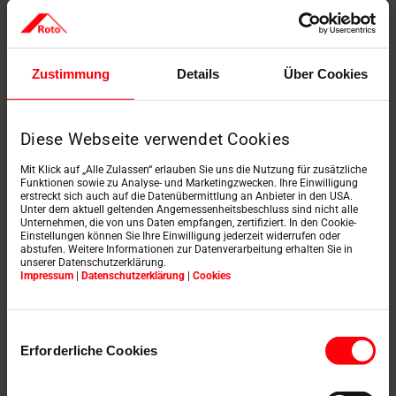
Zustimmung
Details
Über Cookies
* Pas d'obscurcissement à 100 % au sens physique du terme
Diese Webseite verwendet Cookies
Mit Klick auf „Alle Zulassen“ erlauben Sie uns die Nutzung für zusätzliche
Funktionen sowie zu Analyse- und Marketingzwecken. Ihre Einwilligung
erstreckt sich auch auf die Datenübermittlung an Anbieter in den USA.
Les avantages des
Unter dem aktuell geltenden Angemessenheitsbeschluss sind nicht alle
Unternehmen, die von uns Daten empfangen, zertifiziert. In den Cookie-
Einstellungen können Sie Ihre Einwilligung jederzeit widerrufen oder
stores pour la
abstufen. Weitere Informationen zur Datenverarbeitung erhalten Sie in
unserer Datenschutzerklärung.
Impressum
|
Datenschutzerklärung
|
Cookies
protection solaire de
la fenêtre de toit
Einwilligungsauswahl
Erforderliche Cookies
Une protection solaire efficace pour créer la meilleure
ambiance possible à la maison. La maison doit être un