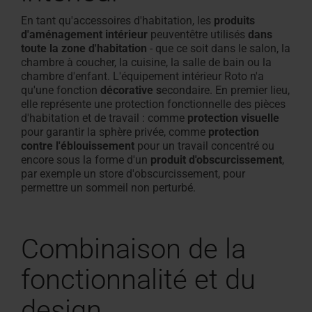
En tant qu'accessoires d'habitation, les
produits
Équipement des fenêtres de toit
d'aménagement intérieur
peuvent
être utilisés
d
ans
toute la zone d'habitation
- que ce soit dans le salon, la
chambre à coucher, la cuisine, la salle de bain ou la
chambre d'enfant. L'équipement intérieur Roto n'a
qu'une fonction
décorative s
econdaire
.
En premier lieu,
elle représente une protection fonctionnelle des pièces
d'habitation et de travail : comme
protection visuelle
pour garantir la sphère privée, comme
protection
contre l'éblouissement
pour un travail concentré ou
encore sous la forme d'un
produit d'obscurcissement
,
par exemple un store d'obscurcissement, pour
permettre un sommeil non perturbé
.
Combinaison de la
fonctionnalité et du
design