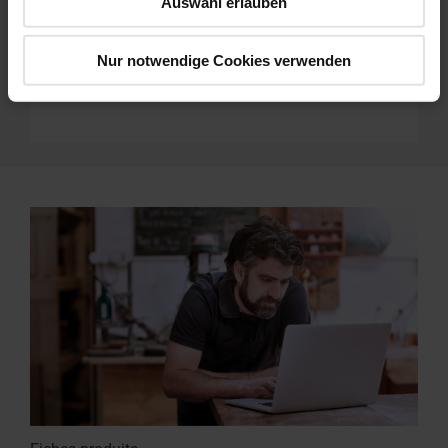
Auswahl erlauben
manuels & plus.
Nur notwendige Cookies verwenden
Vers la zone de téléchargement