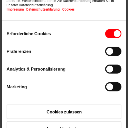
abstufen. Weitere Informationen zur Datenverarbeitung erhalten Sie in
unserer Datenschutzerklärung.
Impressum
|
Datenschutzerklärung
|
Cookies
Pour les
Einwilligungsauswahl
Erforderliche Cookies
revendeurs
Contacter
Präferenzen
maintenant
Analytics & Personalisierung
Marketing
Zone de
téléchargement
Cookies zulassen
Fiches techniques de produits, brochures,