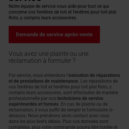
Demander
pour les
Demander
pour
de
Notre équipe de service vous aide pour tout ce qui
un devis
professionnels
sortie
résistantes
Trouver des artisans près de
Zone de téléchargement
Protection solaire et vol
Contacter le service clie
Demander une intervent
Trouvez
Protection s
Configurate
Questions f
Séminaire
Profilé
une
concerne vos fenêtres de toit et fenêtres pour toit plat
toit
grenier
de
au
chez vous
Caractéristiques techniques,
roulants intérieurs
Pour fenêtres de toit et
service après-vente
des
roulants ex
mesure
réponses
Inscrivez-v
creux
Roto, y compris leurs accessoires.
intervention
plat
résistants
toit
feu
Roto rend cela possible !
listes de prix, brochures et plus
équipements
Pour fenêtres de toit et
artisans
Un escalier 
Tout sur les
100 %
du
au
encore
équipement
près
PVC
Demande de service après-vente
service
feu
Fenêtre
Trouver
de
L'original
après-
des
d'évacuation
chez
depuis
fenêtres
vente
des
Vous avez une plainte ou une
Trouver
de toit
vous
1995
des
réclamation à formuler ?
fumées
Carrière
Roto
escaliers
de
chez
rend
Raccordement
Par service, nous entendons l'
exécution de réparations
grenier
Roto
cela
et de prestations de maintenance
.
Les réparations de
de
vos fenêtres de toit et fenêtres pour toit plat Roto, y
possible
façade
compris leurs accessoires, sont
effectuées de manière
!
résidentielle
professionnelle
par nos
techniciens de service
expérimentés et formés
. En cas de plainte ou de
&
réclamation, il vous suffit de remplir le formulaire ci-
fenêtres
dessous. Nous prendrons alors contact avec vous
dans les plus brefs délais. Plus vos données sont
Accessoires et produits de raccordement
complètes, plus votre commande pourra être traitée et