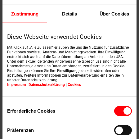
service client Roto en
Allemagne
Zustimmung
Details
Über Cookies
En quelques étapes vers le service approprié
Diese Webseite verwendet Cookies
Choisissez simplement l’un des thèmes
ci-dessous et vous serez directement
Mit Klick auf „Alle Zulassen“ erlauben Sie uns die Nutzung für zusätzliche
redirigé vers le formulaire de demande
Funktionen sowie zu Analyse- und Marketingzwecken. Ihre Einwilligung
correspondant. En quelques étapes, nous
erstreckt sich auch auf die Datenübermittlung an Anbieter in den USA.
recueillons les informations nécessaires
Unter dem aktuell geltenden Angemessenheitsbeschluss sind nicht alle
Unternehmen, die von uns Daten empfangen, zertifiziert. In den Cookie-
pour traiter votre demande de la
Einstellungen können Sie Ihre Einwilligung jederzeit widerrufen oder
meilleure manière possible.
abstufen. Weitere Informationen zur Datenverarbeitung erhalten Sie in
unserer Datenschutzerklärung.
Impressum
|
Datenschutzerklärung
|
Cookies
Accédez ici au service client en
Autriche
ou en
Suisse
.
Einwilligungsauswahl
Erforderliche Cookies
Präferenzen