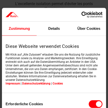
L'excellente isolation permet d'éviter les ponts
thermiques
Zustimmung
Details
Über Cookies
Diese Webseite verwendet Cookies
Mit Klick auf „Alle Zulassen“ erlauben Sie uns die Nutzung für zusätzliche
Protection contre la pluie
Funktionen sowie zu Analyse- und Marketingzwecken. Ihre Einwilligung
erstreckt sich auch auf die Datenübermittlung an Anbieter in den USA.
Unter dem aktuell geltenden Angemessenheitsbeschluss sind nicht alle
protection contre l'humidité au moyen d'une bande
Unternehmen, die von uns Daten empfangen, zertifiziert. In den Cookie-
d'étanchéité
Einstellungen können Sie Ihre Einwilligung jederzeit widerrufen oder
abstufen. Weitere Informationen zur Datenverarbeitung erhalten Sie in
unserer Datenschutzerklärung.
Impressum
|
Datenschutzerklärung
|
Cookies
Einwilligungsauswahl
Erforderliche Cookies