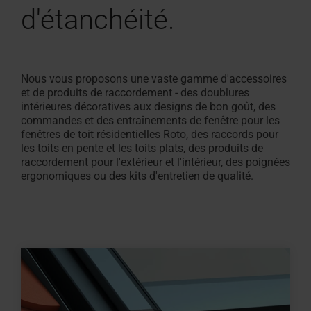
Demander
pour les
Demander
d'étanchéité.
pour
de
un devis
professionnels
sortie
résistantes
Trouver des artisans près de
Zone de téléchargement
Protection solaire et vol
Contacter le service clie
Demander une intervent
Trouvez
Protection s
Configurate
Questions f
Séminaire
Profilé
une
toit
grenier
de
au
chez vous
Caractéristiques techniques,
roulants intérieurs
Pour fenêtres de toit et
service après-vente
des
roulants ex
mesure
réponses
Inscrivez-v
creux
intervention
plat
résistants
toit
feu
Roto rend cela possible !
listes de prix, brochures et plus
équipements
Pour fenêtres de toit et
artisans
Un escalier 
Tout sur les
100 %
du
au
Nous vous proposons une vaste gamme d'accessoires
encore
équipement
près
PVC
service
feu
Fenêtre
Trouver
et de produits de raccordement - des doublures
de
L'original
après-
des
intérieures décoratives aux designs de bon goût, des
d'évacuation
chez
depuis
fenêtres
commandes et des entraînements de fenêtre pour les
vente
des
Trouver
de toit
fenêtres de toit résidentielles Roto, des raccords pour
vous
1995
des
fumées
les toits en pente et les toits plats, des produits de
Carrière
Roto
escaliers
raccordement pour l'extérieur et l'intérieur, des poignées
de
chez
rend
ergonomiques ou des kits d'entretien de qualité.
Raccordement
grenier
Roto
cela
de
possible
façade
!
résidentielle
&
fenêtres
Accessoires et produits de raccordement