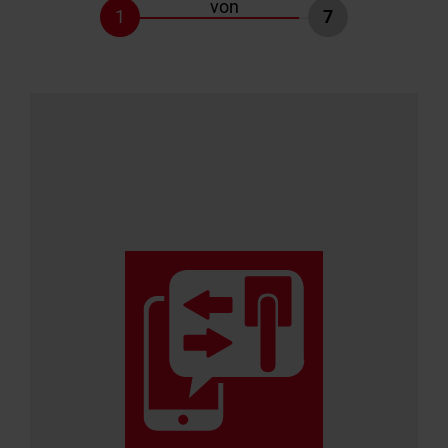
von
1
7