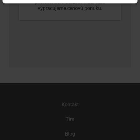
príslušenstvo údržbu? Radi vám
vypracujeme cenovú ponuku.
Kontakt
Tím
Blog