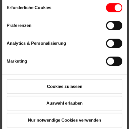
Einwilligungsauswahl
Erforderliche Cookies
Präferenzen
Oprava
Potrebujete opravu alebo reklamáciu vašich
strešných okien alebo príslušenstva Roto?
Analytics & Personalisierung
Sp
Marketing
Cookies zulassen
Auswahl erlauben
Údržba
Nur notwendige Cookies verwenden
Potrebujú vaše strešné okná alebo