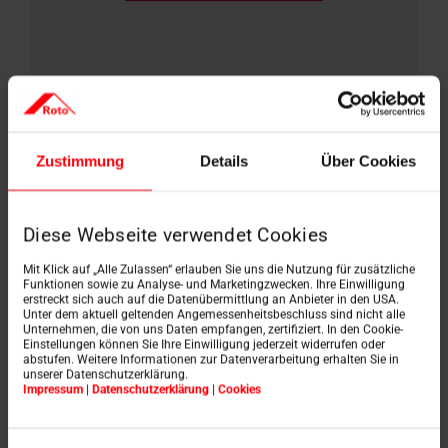
Zustimmung
Details
Über Cookies
Servisný a
reklamačný formulár
Diese Webseite verwendet Cookies
Náš servisný tím vám pomôže vyriešiť všetky
Mit Klick auf „Alle Zulassen“ erlauben Sie uns die Nutzung für zusätzliche
problémy týkajúce sa vašich strešných okien a
Funktionen sowie zu Analyse- und Marketingzwecken. Ihre Einwilligung
príslušenstva značky Roto.
erstreckt sich auch auf die Datenübermittlung an Anbieter in den USA.
Unter dem aktuell geltenden Angemessenheitsbeschluss sind nicht alle
Unternehmen, die von uns Daten empfangen, zertifiziert. In den Cookie-
Einstellungen können Sie Ihre Einwilligung jederzeit widerrufen oder
abstufen. Weitere Informationen zur Datenverarbeitung erhalten Sie in
unserer Datenschutzerklärung.
Impressum
|
Datenschutzerklärung
|
Cookies