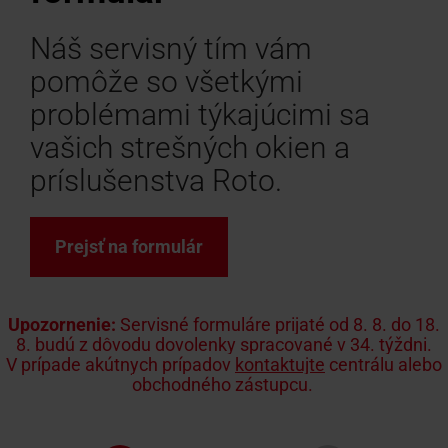
Vyhľadávač
Fasádne
Na stiahnutie
Hľadáte
Vnútorné doplnky
Servisný a reklamačný
Prehľad školenie
Nájsť
100% plast
Vonkajšie 
Často klad
Zákaznický
Náš servisný tím vám
montážnych
okno
Vybrať
Technické údaje, cenníky,
remeselníka?
formulár
V RotoCampuse
remeselníka
Originál od
odpovede
Pre strešné
strešné
pomôže so všetkými
firiem
pre
brožúry a ďalšie informácie
Použite
Potrebujete vyriešiť prob
vo
Všetko o st
okno
napojenie
problémami týkajúcimi sa
náš
výrobkom Roto?
vašom
Školenia
vašich strešných okien a
vyhľadávač
okolí?
Príslušenstvo a napojovacie produkty
Roto
odporúčaných
S
príslušenstva Roto.
Doplnky pre strešné okná
montážnych
Roto
firiem
je to
Prejsť na formulár
možné!
Upozornenie:
Servisné formuláre prijaté od 8. 8. do 18.
8. budú z dôvodu dovolenky spracované v 34. týždni.
V prípade akútnych prípadov
kontaktujte
centrálu alebo
obchodného zástupcu.