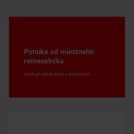
Ponuka od miestneho
remeselníka
žiadosť nezáväzne a bezplatne