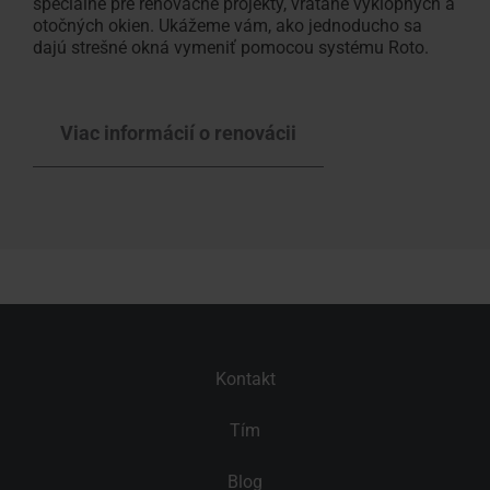
špeciálne pre renovačné projekty, vrátane výklopných a
otočných okien. Ukážeme vám, ako jednoducho sa
dajú strešné okná vymeniť pomocou systému Roto.
Viac informácií o renovácii
Kontakt
Tím
Blog