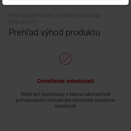
Pripojovacie okno na obytnú fasádu
Designo R1
Prehľad výhod produktu
Osvetlenie miestnosti
Môže byť realizovaný v takmer akomkoľvek
požadovanom formáte pre optimálne osvetlenie
miestnosti