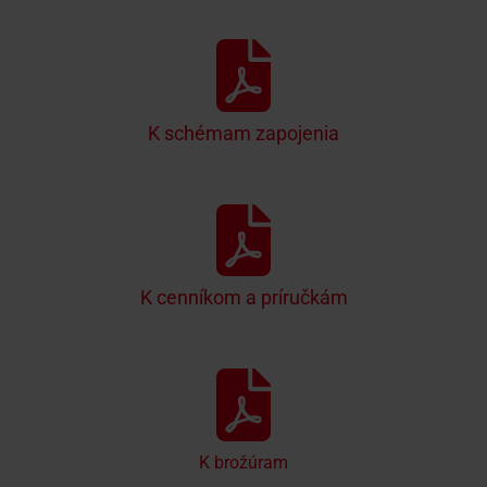
K schémam zapojenia
K cenníkom a príručkám
K brožúram