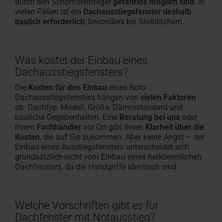
durch den Schornsteinfeger
gefahrlos möglich sind
. In
vielen Fällen ist ein
Dachausstiegsfenster deshalb
baulich erforderlich
, besonders bei Steildächern.
Was kostet der Einbau eines
Dachausstiegsfensters?
Die
Kosten für den Einbau
eines Roto
Dachausstiegsfensters hängen von
vielen Faktoren
ab: Dachtyp, Modell, Größe, Dämmstandard und
bauliche Gegebenheiten. Eine
Beratung bei uns
oder
Ihrem
Fachhändler
vor Ort gibt Ihnen
Klarheit über die
Kosten
, die auf Sie zukommen. Aber keine Angst – der
Einbau eines Ausstiegsfensters unterscheidet sich
grundsätzlich nicht vom Einbau eines herkömmlichen
Dachfensters, da die Handgriffe identisch sind.
Welche Vorschriften gibt es für
Dachfenster mit Notausstieg?