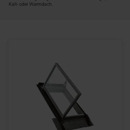
K
alt
-
oder Warmdach.