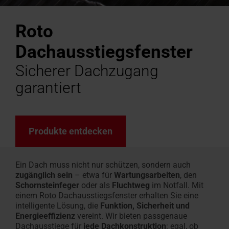
Angebot
Ansprechpartner
Fassadenanschluss­
für Profis
finden
anfordern
für Profis
Kundendienst
Handwerker in der Nähe finden
Download-Bereich
Handwerker in der Nähe
Sonnenschutz & Rollos f
Maßtreppen-Konfigurat
Roto Förderauskunft für
Tools & Konfiguratoren
100% Kunst
Sonnenschut
Terrassena
Häufige Fr
Designo He
fenster
Roto
anfragen
Roto macht's möglich!
Techn. Daten, Preislisten,
Roto macht's möglich!
innen
In 3 Schritten zur Dacht
Renovierung
Alles rund um Roto Produ
Hohlkamme
außen
Leichter A
Rund um Ro
Mehr über 
Zubehör und Anschlussprodukte
Broschüren & mehr
Von Profis für Profis
Jetzt entdecken
Das Origina
Heizfunktio
Dachausstiegsfenster
Service-
Sicherer Dachzugang
Experten
Dachfenster Ausstattung
garantiert
Campus
Seminare
Karriere
Produkte entdecken
bei
Roto
Ein Dach muss nicht nur schützen, sondern auch
zugänglich sein
– etwa für
Wartungsarbeiten
, den
Schornsteinfeger
oder als
Fluchtweg
im Notfall. Mit
einem Roto Dachausstiegsfenster erhalten Sie eine
intelligente Lösung, die
Funktion, Sicherheit und
Energieeffizienz
vereint.
Wir bieten
passgenaue
Dachausstiege für
jede Dachkonstruktion
:
egal
,
ob