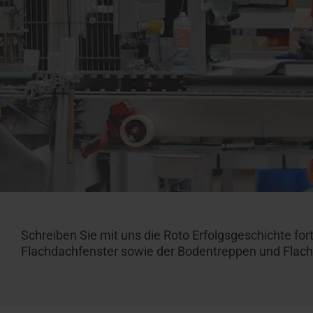
Zubehör 
Angebot anfordern
Ansprechpartner für Profis
Ansprec
Service-Experten
Handwer
Downloa
Dachfens
Roto ma
Techn. D
Campus Seminare
Broschü
Karriere bei Roto
Schreiben Sie mit uns die Roto Erfolgsgeschichte for
Flachdachfenster sowie der Bodentreppen und Fla