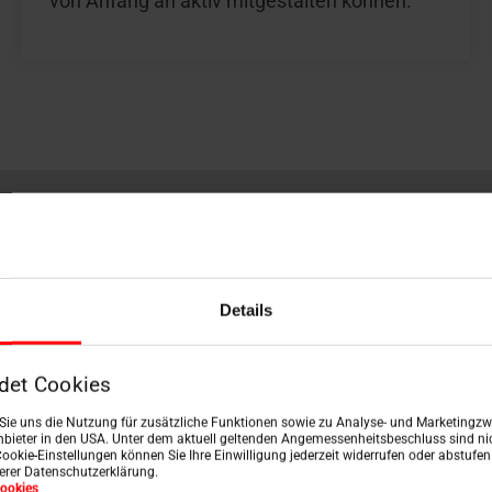
von Anfang an aktiv mitgestalten können.
ber zu entscheiden. Einer davon ist die Wertschätzung, di
t, Zusammenhalt und Chancen, sich sowohl fachlich als 
Details
det Cookies
n Sie uns die Nutzung für zusätzliche Funktionen sowie zu Analyse- und Marketingzwe
bieter in den USA. Unter dem aktuell geltenden Angemessenheitsbeschluss sind nic
Cookie-Einstellungen können Sie Ihre Einwilligung jederzeit widerrufen oder abstufe
serer Datenschutzerklärung.
ookies