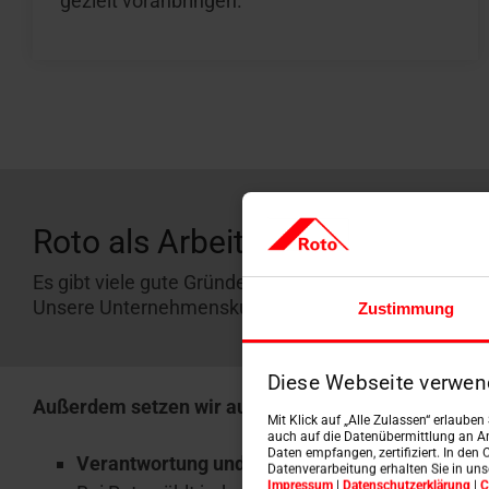
gezielt voranbringen.
Roto als Arbeitgeber
Es gibt viele gute Gründe, sich für Roto als Arbeitge
Unsere Unternehmenskultur ist geprägt von Offenhei
Zustimmung
Diese Webseite verwen
Außerdem setzen wir auf:
Mit Klick auf „Alle Zulassen“ erlaube
auch auf die Datenübermittlung an An
Daten empfangen, zertifiziert. In den 
Verantwortung und Wirkung
Datenverarbeitung erhalten Sie in un
Impressum
|
Datenschutzerklärung
|
C