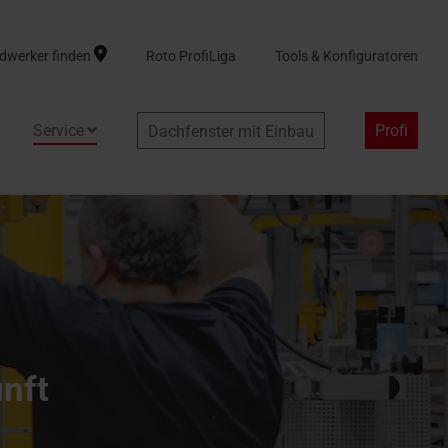
dwerker finden
Roto ProfiLiga
Tools & Konfiguratoren
Service
Profi
Dachfenster mit Einbau
unft