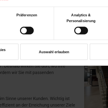
rbaren Einfluss auf den
rientiert, fokussiert und mit echtem
Präferenzen
Analytics &
Personalisierung
 bei Roto das Umfeld, das gemeinsame
usammenarbeit auf Augenhöhe prägen
ies
Auswahl erlauben
". Deshalb wirken Sie dort, wo Ihre
rdern wir Sie mit passenden
 im Sinne unserer Kunden. Wichtig ist
effizient an der Erreichung unserer Ziele