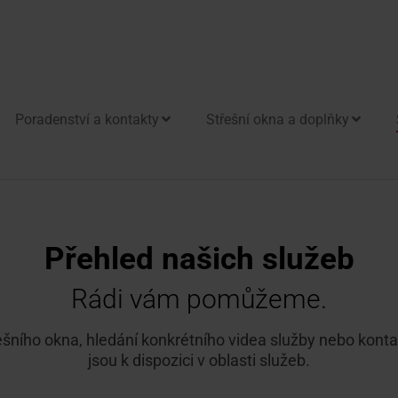
Poradenství a kontakty
Střešní okna a doplňky
omácnost
vá okna
 na střechu
řešní okna
Přehled našich služeb
pro odvod kouře
r denního světla
Rádi vám pomůžeme.
ní okno pro napojení
třešního okna, hledání konkrétního videa služby nebo kont
nství a napojovací produkty
jsou k dispozici v oblasti služeb.
y