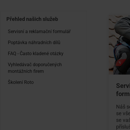
Doplňky 
Ke staž
Sháníte
Přehled našich služeb
Technick
Použijte
a další 
doporuč
Servisní a reklamační formulář
Poptávka náhradních dílů
FAQ - Často kladené otázky
Vyhledávač doporučených
montážních firem
Školení Roto
Serv
form
Náš s
se vš
se vaš
příslu