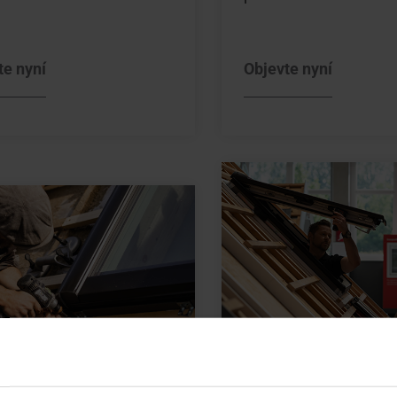
te nyní
Objevte nyní
Školení Roto