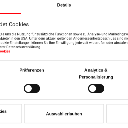
edávač
Details
Staňte se odborníkem
ručených
střešní okna Roto.
ážních firem
det Cookies
te si správného
n Sie uns die Nutzung für zusätzliche Funktionen sowie zu Analyse- und Marketingzwe
lníka pro montáž oken
bieter in den USA. Unter dem aktuell geltenden Angemessenheitsbeschluss sind nic
ve svém okolí!
Cookie-Einstellungen können Sie Ihre Einwilligung jederzeit widerrufen oder abstufe
serer Datenschutzerklärung.
ookies
te nyní
Objevte nyní
Präferenzen
Analytics &
Personalisierung
ies
Auswahl erlauben