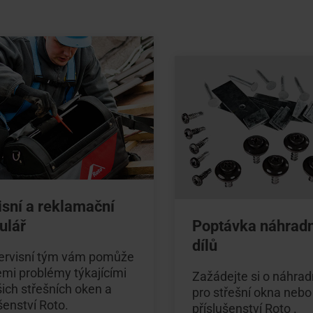
pro střešní okna
ení
Vnitřní doplňky
Servisní a reklamační f
Přehled seminářů
 řemeslníka?
Sháníte řemeslníka?
é údaje, ceníky, brožury
Potřebujete vyřešit pro
V RotoCampus
 náš vyhledávač
Použijte náš vyhledávač
informace
výrobkem Roto?
ených montážních firem
doporučených montážní
isní a reklamační
ulář
Poptávka náhrad
dílů
ervisní tým vám pomůže
emi problémy týkajícími
Zažádejte si o náhradn
ich střešních oken a
pro střešní okna nebo
šenství Roto.
příslušenství Roto .