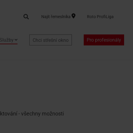
Search
Najít řemeslníka
Roto ProfiLiga
Služby
Pro profesionály
Chci střešní okno
aktování - všechny možnosti