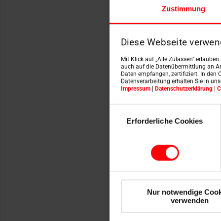
Vyhl
Zustimmung
dopo
mont
Diese Webseite verwen
Najdě
Mit Klick auf „Alle Zulassen“ erlaube
řemes
auch auf die Datenübermittlung an An
Roto 
Daten empfangen, zertifiziert. In den 
Datenverarbeitung erhalten Sie in un
Impressum
|
Datenschutzerklärung
|
C
Objev
Einwilligungsauswahl
Erforderliche Cookies
Nur notwendige Cook
verwenden