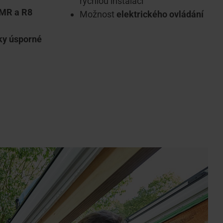
rychlou instalaci
 MR a R8
Možnost
elektrického ovládání
ky úsporné