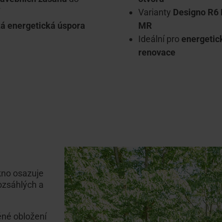
Varianty
Designo R6
á energetická úspora
MR
Ideální pro
energetic
renovace
kno osazuje
ozsáhlých a
ěné obložení