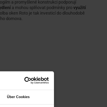
ogiím a promyšlené konstrukci podporují
ydlení
a mohou splňovat podmínky pro
využití
Volba oken Roto je tak investicí do dlouhodobě
ního domova.
Über Cookies