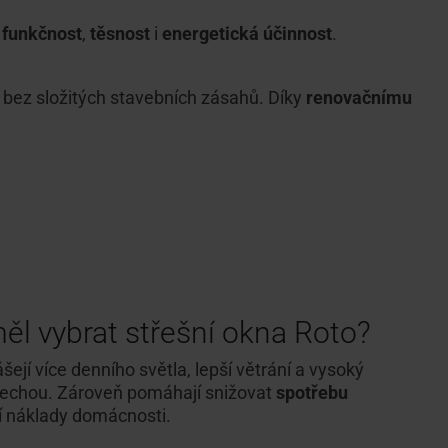
h
funkčnost
,
těsnost
i
energetická účinnost
.
 bez složitých stavebních zásahů. Díky
renovačnímu
měl vybrat střešní okna Roto?
ášejí více denního světla, lepší větrání a vysoký
řechou. Zároveň pomáhají snižovat
spotřebu
ní náklady domácnosti.