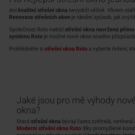
Ani
kvalitní střešní okna
nevydrží věčně. Vlivem stář
Renovace střešních oken
je ideální způsob, jak zvýši
Společnost Roto nabízí
střešní okna navržená přímo
systému Roto
je možné nové okno snadno přizpůsobit
Prohlédněte si
střešní okna Roto
a vyberte řešení, kt
Jaké jsou pro mě výhody nové
okna?
Stará
střešní okna
bývají často zvětralá, netěsná
Moderní střešní okna Roto
díky promyšlené kons