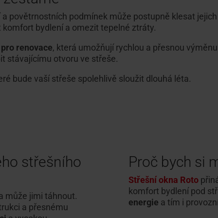
í a povětrnostních podmínek může postupně klesat jejic
t komfort bydlení a omezit tepelné ztráty.
 pro renovace
, která umožňují rychlou a přesnou výměnu
 stávajícímu otvoru ve střeše.
eré bude vaší střeše spolehlivě sloužit dlouhá léta.
ho střešního
Proč bych si 
Střešní okna Roto
přin
komfort bydlení pod st
 a může jimi táhnout.
energie
a tím i provoz
trukci a přesnému