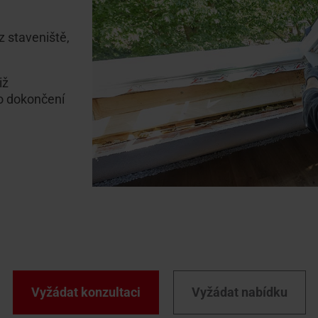
 staveniště,
již
o dokončení
Vyžádat konzultaci
Vyžádat nabídku