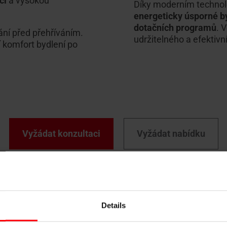
ci
a vysokou
Díky moderním technol
energeticky úsporné b
dotačních programů
. 
rání před přehříváním.
udržitelného a efektiv
í komfort bydlení po
Vyžádat konzultaci
Vyžádat nabídku
třešní okno?
Details