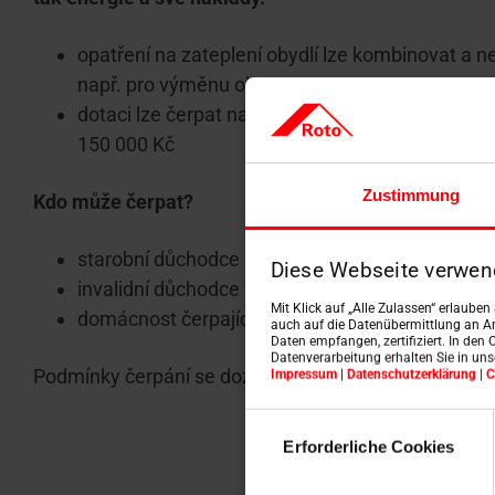
opatření na zateplení obydlí lze kombinovat a ne
např. pro výměnu oken, stanovena
dotaci lze čerpat na jakékoli střešní okno s tro
150 000 Kč
Zustimmung
Kdo může čerpat?
starobní důchodce
Diese Webseite verwen
invalidní důchodce ve 3. stupni
Mit Klick auf „Alle Zulassen“ erlaube
domácnost čerpající příspěvek na bydlení
auch auf die Datenübermittlung an An
Daten empfangen, zertifiziert. In den 
Datenverarbeitung erhalten Sie in un
Podmínky čerpání se dozvíte na
stránkách NZÚ Light
Impressum
|
Datenschutzerklärung
|
C
Einwilligungsauswahl
Erforderliche Cookies