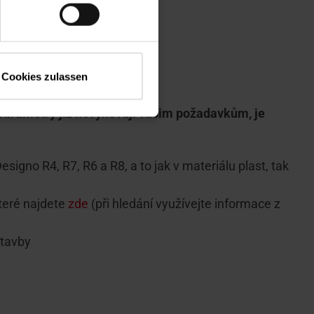
Cookies zulassen
 parametry již nevyhovují vašim požadavkům, je
igno R4, R7, R6 a R8, a to jak v materiálu plast, tak
teré najdete
zde
(při hledání využívejte informace z
stavby