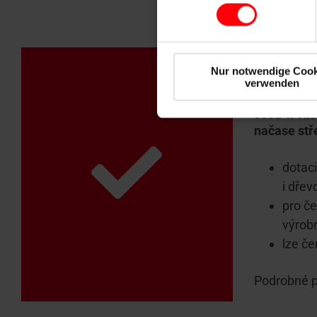
Nová 
Nur notwendige Cook
verwenden
Jsou-li va
načase stř
dotaci
i dřev
pro če
výrobn
lze če
Podrobné p