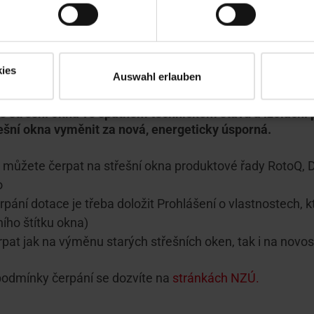
zelená úsporám
ies
Auswahl erlauben
še střešní okna ve špatném technickém stavu a izolační
ešní okna vyměnit za nová, energeticky úsporná.
 můžete čerpat na střešní okna produktové řady RotoQ, Des
o
rpání dotace je třeba doložit Prohlášení o vlastnostech, k
ího štítku okna)
rpat jak na výměnu starých střešních oken, tak i na novo
odmínky čerpání se dozvíte na
stránkách NZÚ.