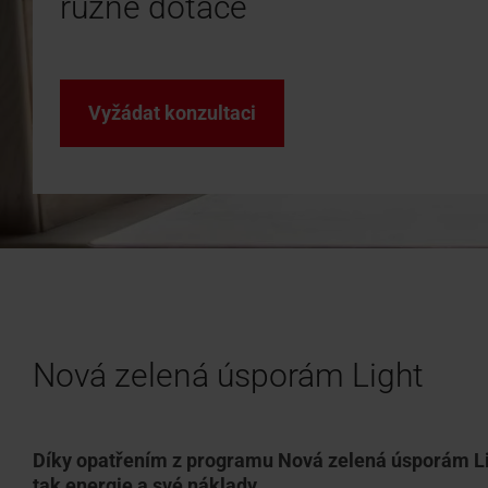
různé dotace
Doplňky 
Ke staž
Sháníte
Technick
Použijte
a další 
doporuč
Vyžádat konzultaci
Nová zelená úsporám Light
Díky opatřením z programu Nová zelená úsporám Lig
tak energie a své náklady.