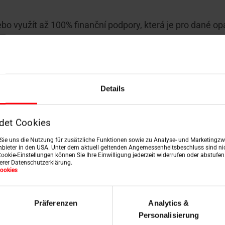
bo využít až 100% finanční podpory, která je pro dané opa
jsklem, a to do max. výše 12 000 Kč za 1 kus okna, celkem
Details
det Cookies
n Sie uns die Nutzung für zusätzliche Funktionen sowie zu Analyse- und Marketingzwe
bieter in den USA. Unter dem aktuell geltenden Angemessenheitsbeschluss sind nic
Cookie-Einstellungen können Sie Ihre Einwilligung jederzeit widerrufen oder abstufe
serer Datenschutzerklärung.
.
ookies
Präferenzen
Analytics &
Personalisierung