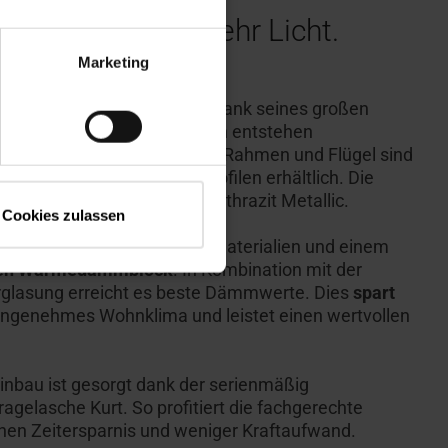
8: Mehr Raum, mehr Licht.
Marketing
Roto R8 Dachfenster
bietet dank seines großen
imale Raumnutzung. Dadurch entstehen
e Wohnräume unter dem Dach. Rahmen und Flügel sind
er Kunststoff-Hohlkammerprofilen erhältlich. Die
mäßig aus Aluminium in Anthrazit Metallic.
Cookies zulassen
Fenster durch hochwertige Materialien und einem
rten Wärmedämmblock
. In Kombination mit der
erglasung erreicht es beste Dämmwerte. Dies
spart
n angenehmes Wohnklima und leistet einen wertvollen
Einbau ist gesorgt dank der serienmäßig
agelasche Kurt. So profitiert die fachgerechte
hen Zeitersparnis und weniger Kraftaufwand.