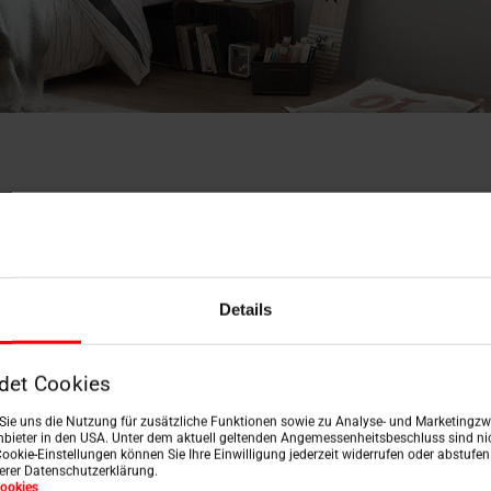
Das Roto Prinzip
r Inbegriff von mehr Freih
Details
d bedingungslosem Komfo
det Cookies
n Sie uns die Nutzung für zusätzliche Funktionen sowie zu Analyse- und Marketingzwe
bieter in den USA. Unter dem aktuell geltenden Angemessenheitsbeschluss sind nic
Cookie-Einstellungen können Sie Ihre Einwilligung jederzeit widerrufen oder abstufe
serer Datenschutzerklärung.
ookies