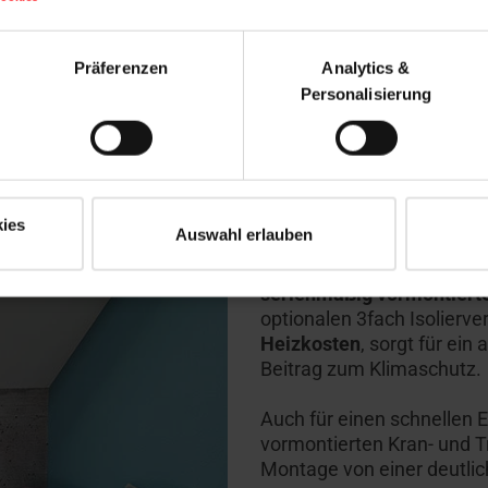
Roto Designo R
Präferenzen
Analytics &
Personalisierung
Das
manuell bedienbare 
Öffnungswinkels eine opt
lichtdurchflutete, offen
in klar lackiertem Holz od
Außenabdeckung ist serien
ies
Auswahl erlauben
Technisch überzeugt das 
serienmäßig vormontie
optionalen 3fach Isolierv
Heizkosten
, sorgt für ei
Beitrag zum Klimaschutz.
Auch für einen schnellen 
vormontierten Kran- und Tr
Montage von einer deutlic