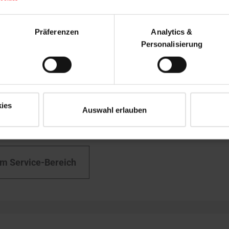
ten­blätter
Preislisten
Präferenzen
Analytics &
Personalisierung
ies
vice-Bereich
Auswahl erlauben
dienst, Ersatzteil-Service, Fördermittelauskunft & mehr
m Service-Bereich