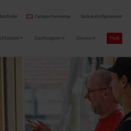
duktfinder
Campus Panorama
Tools & Konfiguratoren
chfenster
Dachtreppen
Service
Profi