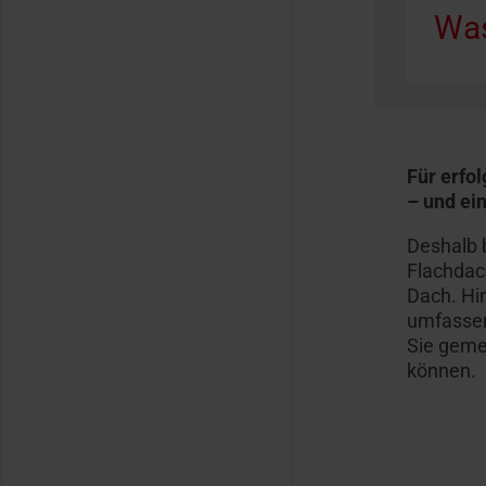
Was
Für erfo
– und ein
Deshalb 
Flachdac
Dach. Hi
umfassen
Sie geme
können.