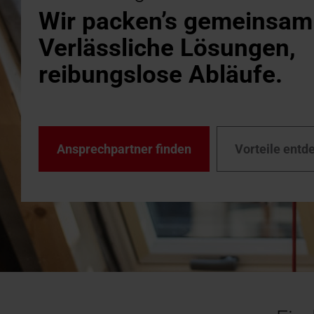
Zubehör 
Wir packen’s gemeinsam
Einbau- & Wartungsvideos
Downloa
Downlo
Dachfens
Verlässliche Lösungen,
Technis
Dachfen
reibungslose Abläufe.
Broschü
Ansprechpartner finden
Vorteile entd