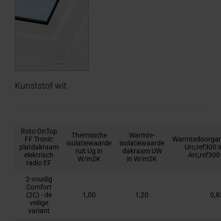
Kunststof wit
Roto OnTop
Thermische
Warmte-
FF Tronic
Warmtedoorgang
isolatiewaarde
isolatiewaarde
platdakraam
Urc,ref300 
ruit Ug in
dakraam UW
elektrisch
Arc,ref300
W/m2K
in W/m2K
radio EF
2-voudig
Comfort
(2C) - de
1,00
1,20
0,8
veilige
variant