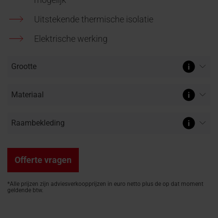
Offerte aanvragen
toepassingsvensters
professionals
Seminars op de campus
100% PVC multikamer
Vind ambachtslieden 
Download gebied
Uitstekende thermische isolatie
Accessoires en
buurt
Technische document
verbindingsproducten
Elektrische werking
Roto maakt het mogeli
brochures en meer
Uitrusting van dakramen
Dakramen vinden
Offerte vragen
*Alle prijzen zijn adviesverkoopprijzen in euro netto plus de op dat moment
geldende btw.