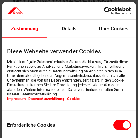
Daarom biedt Roto montagevriendelijke dak- en
platdakramen en innovatieve systemen voor alles wat
met daken te maken heeft. Daarnaast zorgen
persoonlijke contactpersonen, uitgebreide service en
praktijkgerichte trainingen ervoor dat u samen met ons
Zustimmung
Details
Über Cookies
uw grenzen kunt verleggen.
Diese Webseite verwendet Cookies
Mit Klick auf „Alle Zulassen“ erlauben Sie uns die Nutzung für zusätzliche
Funktionen sowie zu Analyse- und Marketingzwecken. Ihre Einwilligung
erstreckt sich auch auf die Datenübermittlung an Anbieter in den USA.
Unter dem aktuell geltenden Angemessenheitsbeschluss sind nicht alle
Unternehmen, die von uns Daten empfangen, zertifiziert. In den Cookie-
Einstellungen können Sie Ihre Einwilligung jederzeit widerrufen oder
abstufen. Weitere Informationen zur Datenverarbeitung erhalten Sie in
unserer Datenschutzerklärung.
Impressum
|
Datenschutzerklärung
|
Cookies
Einwilligungsauswahl
Erforderliche Cookies
Partnerschap & kennis: