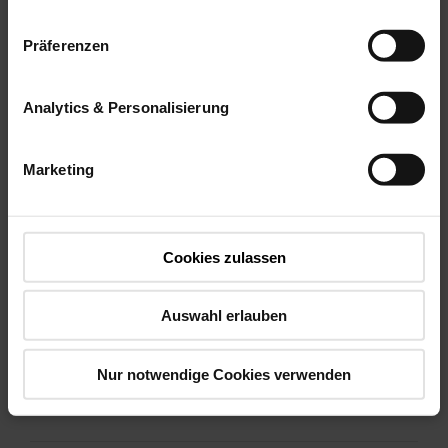
finestra per tetto
Präferenzen
Designo i8 Comfort
Analytics & Personalisierung
Marketing
Movimentazione
Cookies zulassen
Auswahl erlauben
Nur notwendige Cookies verwenden
Elettrica via radio