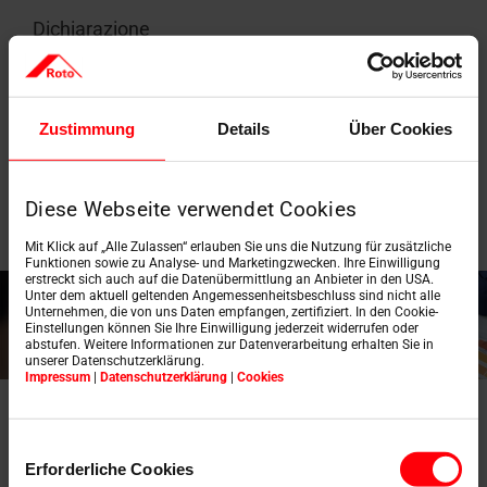
Dichiarazione
ambientale di
prodotto EPD
Per saperne di
Zustimmung
Details
Über Cookies
più
Diese Webseite verwendet Cookies
Mit Klick auf „Alle Zulassen“ erlauben Sie uns die Nutzung für zusätzliche
Funktionen sowie zu Analyse- und Marketingzwecken. Ihre Einwilligung
erstreckt sich auch auf die Datenübermittlung an Anbieter in den USA.
Unter dem aktuell geltenden Angemessenheitsbeschluss sind nicht alle
Unternehmen, die von uns Daten empfangen, zertifiziert. In den Cookie-
Einstellungen können Sie Ihre Einwilligung jederzeit widerrufen oder
abstufen. Weitere Informationen zur Datenverarbeitung erhalten Sie in
unserer Datenschutzerklärung.
Impressum
|
Datenschutzerklärung
|
Cookies
Dati tecnici della
Einwilligungsauswahl
Erforderliche Cookies