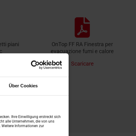
tti piani
OnTop FF RA Finestra per
c
evacuazione fumi e calore
Scaricare
Über Cookies
istrutturazione
cken. Ihre Einwilligung erstreckt sich
ht alle Unternehmen, die von uns
n. Weitere Informationen zur