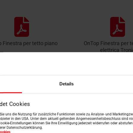
 Finestra per tetto piano
OnTop Finestra per te
elettrica Troni
Scaricare
Scaricare
Details
det Cookies
Finestre da tetto per la r
n Sie uns die Nutzung für zusätzliche Funktionen sowie zu Analyse- und Marketingzwe
bieter in den USA. Unter dem aktuell geltenden Angemessenheitsbeschluss sind nic
Cookie-Einstellungen können Sie Ihre Einwilligung jederzeit widerrufen oder abstufe
serer Datenschutzerklärung.
ookies