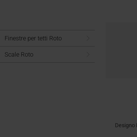
Richiesta di preventivo
Assiste
Area d
Accessori
dati tec
altro
Dotazioni
Finestre per tetti Roto
Scale Roto
Designo R