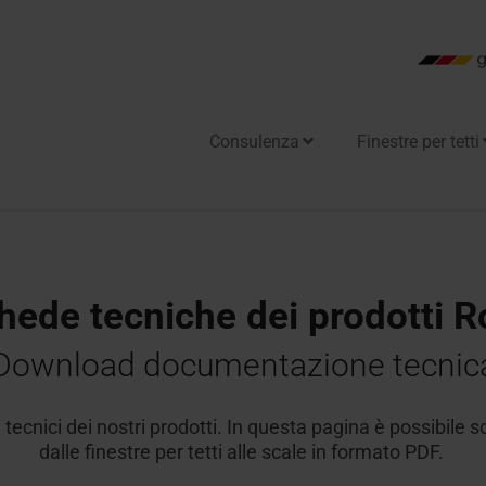
Consulenza
Finestre per tetti
ome
per aperture speciali
tto piano
tra Riscaldante Designo Heat
 tetto piano
anutenzione
hede tecniche dei prodotti R
re per uscita tetto / Linea
e di luce naturale
Download documentazione tecnic
tre per evacuazione di fumi e
tecnici dei nostri prodotti. In questa pagina è possibile s
e
 per i professionisti
dalle finestre per tetti alle scale in formato PDF.
re sottoluce