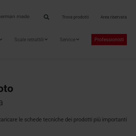
Search
Trova prodotti
Area riservata
Scale retrattili
Service
Professionisti
oto
a
caricare le schede tecniche dei prodotti più importanti