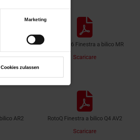
Marketing
istas/bilico
Designo R6 Finestra a bilico MR
Scaricare
Cookies zulassen
bilico AR2
RotoQ Finestra a bilico Q4 AV2
Scaricare