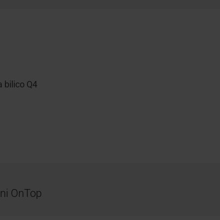
 bilico Q4
iani OnTop