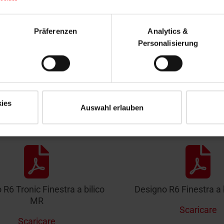
Präferenzen
Analytics &
Personalisierung
8 Finestra a vasistas/bilico
Designo R8 Finestra a vas
MR
AR2
Scaricare
Scaricare
ies
Auswahl erlauben
R6 Tronic Finestra a bilico
Designo R6 Finestra a 
MR
Scaricare
Scaricare