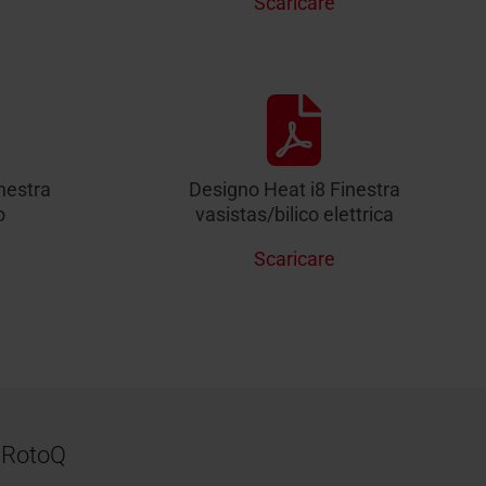
Scaricare
nestra
Designo Heat i8 Finestra
o
vasistas/bilico elettrica
Scaricare
o RotoQ