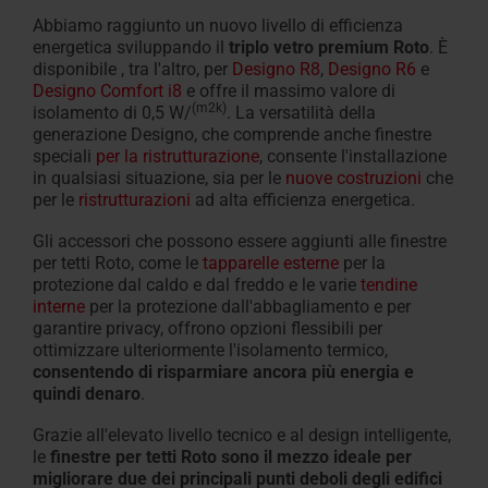
Abbiamo raggiunto un nuovo livello di efficienza
energetica sviluppando il
triplo vetro premium Roto
. È
disponibile
, tra l'altro, per
Designo R8
,
Designo R6
e
Designo Comfort i8
e offre il massimo valore di
(m2k)
isolamento di 0,5 W/
. La versatilità della
generazione Designo, che comprende anche finestre
speciali
per la ristrutturazione
, consente l'installazione
in qualsiasi situazione, sia per le
nuove costruzioni
che
per le
ristrutturazioni
ad alta efficienza energetica.
Gli accessori che possono essere aggiunti alle finestre
per tetti Roto, come le
tapparelle esterne
per la
protezione dal caldo e dal freddo e le varie
tendine
interne
per la protezione dall'abbagliamento e per
garantire privacy, offrono opzioni flessibili per
ottimizzare ulteriormente l'isolamento termico,
consentendo di
risparmiare ancora più energia e
quindi denaro
.
Grazie all'elevato livello tecnico e al design intelligente,
le
finestre per tetti Roto sono il mezzo ideale
per
migliorare due dei principali punti deboli degli edifici