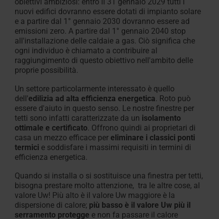
obiettivi ambiziosi: entro il 31 gennaio 2029 tutti i
nuovi edifici dovranno essere dotati di impianto solare
e a partire dal 1° gennaio 2030 dovranno essere ad
emissioni zero. A partire dal 1° gennaio 2040 stop
all'installazione delle caldaie a gas. Ciò significa che
ogni individuo è chiamato a contribuire al
raggiungimento di questo obiettivo nell'ambito delle
proprie possibilità.
Un settore particolarmente interessato è quello
dell'
edilizia ad alta efficienza energetica
. Roto può
essere d'aiuto in questo senso. Le nostre finestre per
tetti sono infatti caratterizzate da un
isolamento
ottimale e certificato
. Offrono quindi ai proprietari di
casa un mezzo efficace per
eliminare i classici ponti
termici
e soddisfare i massimi requisiti in termini di
efficienza energetica.
Quando si installa o si sostituisce una finestra per tetti,
bisogna prestare molto attenzione, tra le altre cose, al
valore Uw! Più alto è il valore Uw maggiore è la
dispersione di calore;
più basso è il valore Uw più il
serramento protegge
e non fa passare il calore