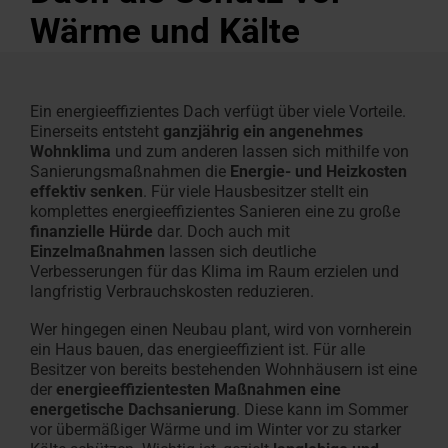
Angebot
Ansprechpartner
Fassadenanschluss­
für Profis
finden
Wärme und Kälte
anfordern
für Profis
Kundendienst
Handwerker in der Nähe finden
Download-Bereich
Handwerker in der Nähe
Sonnenschutz & Rollos f
Maßtreppen-Konfigurat
Roto Förderauskunft für
Tools & Konfiguratoren
100% Kunst
Sonnenschut
Terrassena
Häufige Fr
Designo He
fenster
anfragen
Roto macht's möglich!
Techn. Daten, Preislisten,
Roto macht's möglich!
innen
In 3 Schritten zur Dacht
Renovierung
Alles rund um Roto Produ
Hohlkamme
außen
Leichter A
Rund um Ro
Mehr über 
Zubehör und Anschlussprodukte
Broschüren & mehr
Von Profis für Profis
Jetzt entdecken
Das Origina
Heizfunktio
Service-
Ein energieeffizientes Dach verfügt über viele Vorteile.
Einerseits entsteht
ganzjährig ein angenehmes
Experten
Dachfenster Ausstattung
Wohnklima
und zum anderen lassen sich mithilfe von
Sanierungsmaßnahmen die
Energie- und Heizkosten
Campus
effektiv senken
. Für viele Hausbesitzer stellt ein
Seminare
komplettes energieeffizientes Sanieren eine zu große
finanzielle Hürde
dar. Doch auch mit
Karriere
Einzelmaßnahmen
lassen sich deutliche
Verbesserungen für das Klima im Raum erzielen und
bei
langfristig Verbrauchskosten reduzieren.
Roto
Wer hingegen einen Neubau plant, wird von vornherein
ein Haus bauen, das energieeffizient ist. Für alle
Besitzer von bereits bestehenden Wohnhäusern ist eine
der
energieeffizientesten Maßnahmen eine
energetische Dachsanierung
. Diese kann im Sommer
vor übermäßiger Wärme und im Winter vor zu starker