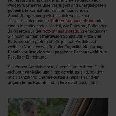
Isolierverglasung
und der
luftdichten Konstruktion
werden
Wärmeverluste verringert
und
Energiekosten
gesenkt
. In Kombination mit der
passenden
Ausstattungslösung
wie beispielsweise einem
Außenrollladen aus der
Roto Außenausstattung
oder
einem innenliegenden Modell, wie Faltstore, Rollo oder
Jalousette aus der
Roto Innenausstattung
ermöglichen
Sie nicht nur den
effektivsten Schutz vor Hitze und
Kälte
, sondern profitieren Sie je nach Produkt von
weiteren Vorteilen wie
flexibler Tageslichtdosierung
,
Schutz vor Insekten
oder
passende Farbauswahl
zum
Rest Ihrer Einrichtung.
So können Sie sicher sein, dass Sie unter Ihrem Dach
nicht nur
vor Kälte und Hitze geschützt
sind, sondern
auch ganzjährig
Energiekosten einsparen
und ein
angenehmes Raumklima
in Ihrem Zuhause haben.