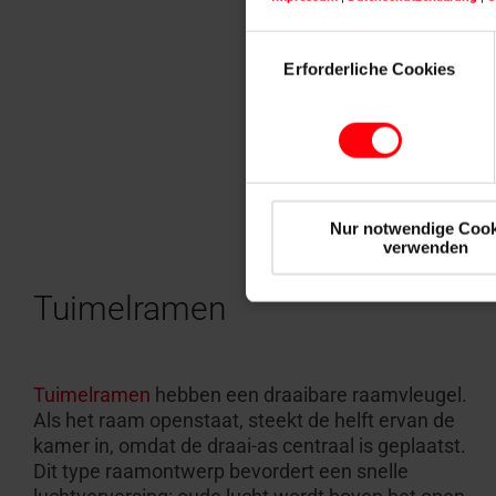
Einwilligungsauswahl
Erforderliche Cookies
Nur notwendige Cook
verwenden
Tuimelramen
Tuimelramen
hebben een draaibare raamvleugel.
Als het raam openstaat, steekt de helft ervan de
kamer in, omdat de draai-as centraal is geplaatst.
Dit type raamontwerp bevordert een snelle