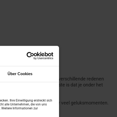
Über Cookies
und
Lessenaardaken
zijn om verschillende redenen
ig en duurzaam. En het mooiste is dat je onder het
cken. Ihre Einwilligung erstreckt sich
e daglichtinval natuurlijk voor veel geluksmomenten.
ht alle Unternehmen, die von uns
n. Weitere Informationen zur