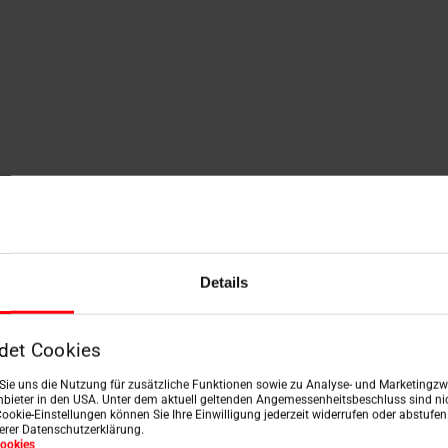
Details
 gezelschap.
Zadeldaken
,
Schilddaken
, Mansardedaken 
eer dan 20 graden zijn ze bijzonder stabiel, weerbestend
s, met licht overgoten toevluchtsoord kunt creëren.
det Cookies
n Sie uns die Nutzung für zusätzliche Funktionen sowie zu Analyse- und Marketingzwe
nnenklimaat en thermische isolatie - en dankzij de hoger
bieter in den USA. Unter dem aktuell geltenden Angemessenheitsbeschluss sind nic
peningsvarianten en hun belangrijkste voordelen.
Cookie-Einstellungen können Sie Ihre Einwilligung jederzeit widerrufen oder abstufe
serer Datenschutzerklärung.
ookies