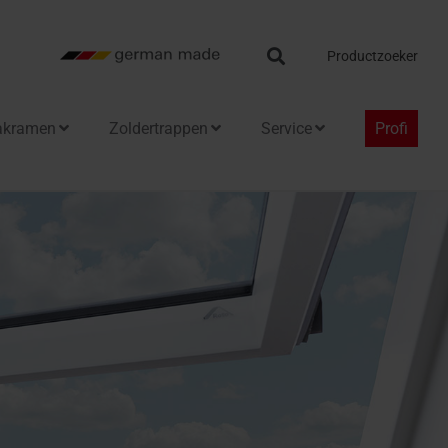
Search
Productzoeker
akramen
Zoldertrappen
Service
Profi