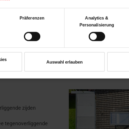
 verschil tussen een zadeldak en e
Präferenzen
Analytics &
 eerste plaats aan twee schuine dakvlakken op tegenover
Personalisierung
 in vakjargon een
"zadeldak"
genoemd. Om de term "schild
ies
Auswahl erlauben
liggende zijden
ee tegenoverliggende