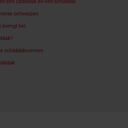
ssen een zadeldak en een schilddak
 diverse ontwerpen
n brengt het
lddak?
de schilddakvormen
hilddak