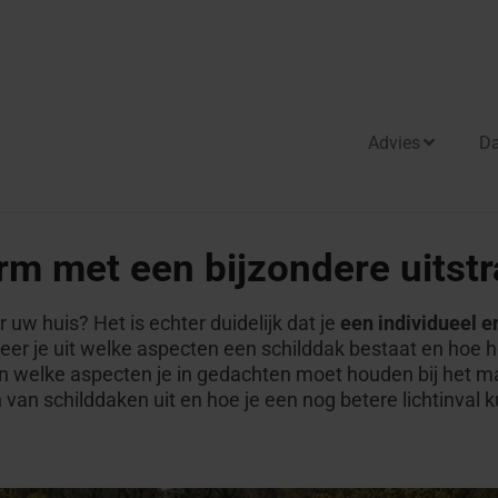
Advies
D
sidie
itgangen
rm met een bijzondere uitstr
akuitgangen
ome
uw huis? Het is echter duidelijk dat je
een individueel e
vertragende
ud
 leer je uit welke aspecten een schilddak bestaat en hoe 
akuitgangen
en welke aspecten je in gedachten moet houden bij het m
 adviseur
 van schilddaken uit en hoe je een nog betere lichtinval k
otdeuren