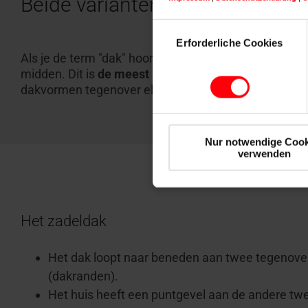
Beide varianten vergeleken: het
Einwilligungsauswahl
Erforderliche Cookies
Als je de term "dak" hoort, denk je misschien in de
midden. Dit is
de meest klassieke dakvorm
en wordt
dakvormen tegenover elkaar zetten:
Nur notwendige Cook
verwenden
Het zadeldak
Het dak loopt naar beneden aan twee tegenover
(dakranden).
Het huis heeft een puntgevel aan de andere tw