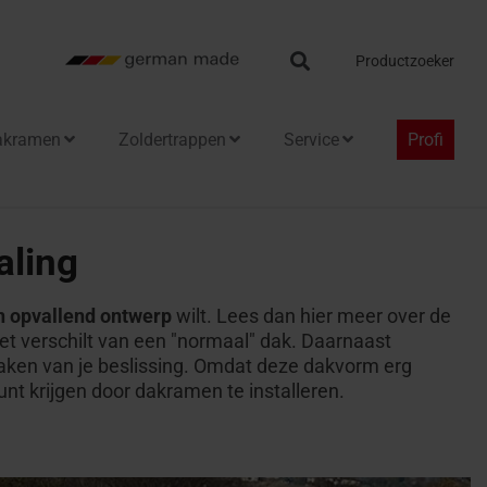
Search
Productzoeker
akramen
Zoldertrappen
Service
Profi
aling
n opvallend ontwerp
wilt. Lees dan hier meer over de
het verschilt van een "normaal" dak. Daarnaast
aken van je beslissing. Omdat deze dakvorm erg
unt krijgen door dakramen te installeren.