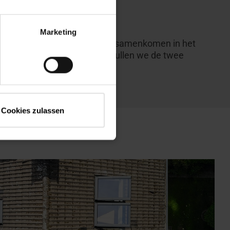
en schilddak
Marketing
liggende huismuren die puntig samenkomen in het
dak" verder uit te leggen, zullen we de twee
Cookies zulassen