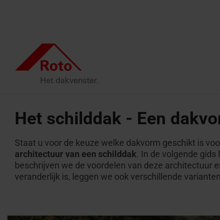
Skip
to
the
main
content.
We begeleiden je
Alle dakramen
Daktrappen
Service
Dak professionals
ISDE Sub
Platdaku
Het schilddak - Een dakvo
Top Uitzetramen
Zoldertrappen
FAQ
Platd
Project realiseren
Architecten & bouwindustrie
Smart H
Staat u voor de keuze welke dakvorm geschikt is voor 
Tuimelramen
Schaartrappen
ISDE Subsidie
Brand
Renoveren met Roto
Gespecialiseerde handel
Onderho
architectuur van een schilddak
. In de volgende gids
platd
beschrijven we de voordelen van deze architectuur 
Top-tuimel dakraam
Daktrappen met brandwerendheid
Contact
Laat ons je inspireren
Seminars op de campus
Daglicht
veranderlijk is, leggen we ook verschillende varianten
Kniesch
Plat dakraam
Onderdelen aanvragen
Vind een vakman
Contact voor professionals
Zoldertrappen vinden
Speciale toepassingsvensters
Service experts