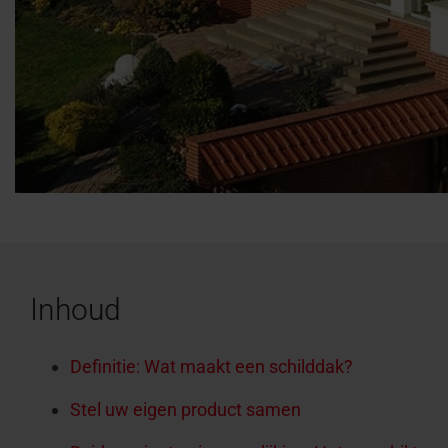
Inhoud
Definitie: Wat maakt een schilddak?
Stel uw eigen product samen