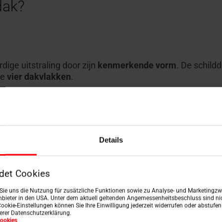
dak?
ige uitstraling door zijn
kenmerkende vorm
. De schild
de
vier dakvlakken
.
ijkbenige trapeziumvorm.
riehoekig.
Details
md en geven de speciale dakvorm zijn naam. Alle vier 
det Cookies
n Sie uns die Nutzung für zusätzliche Funktionen sowie zu Analyse- und Marketingzwe
bieter in den USA. Unter dem aktuell geltenden Angemessenheitsbeschluss sind nic
Cookie-Einstellungen können Sie Ihre Einwilligung jederzeit widerrufen oder abstufe
serer Datenschutzerklärung.
ookies