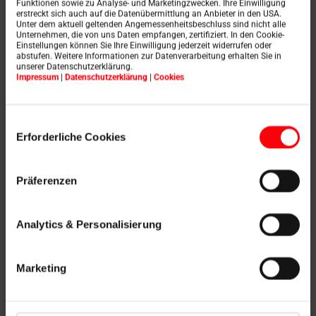
Funktionen sowie zu Analyse- und Marketingzwecken. Ihre Einwilligung
erstreckt sich auch auf die Datenübermittlung an Anbieter in den USA.
Unter dem aktuell geltenden Angemessenheitsbeschluss sind nicht alle
Unternehmen, die von uns Daten empfangen, zertifiziert. In den Cookie-
Einstellungen können Sie Ihre Einwilligung jederzeit widerrufen oder
abstufen. Weitere Informationen zur Datenverarbeitung erhalten Sie in
unserer Datenschutzerklärung.
Impressum
|
Datenschutzerklärung
|
Cookies
Einwilligungsauswahl
Erforderliche Cookies
Zadeldak: voor- en
Präferenzen
nadelen
Analytics & Personalisierung
Marketing
Net als elke andere dakvorm heeft een zadeldak voor-
en nadelen. Het is daarom belangrijk om ze goed af te
wegen en pas dan een geschikte beslissing te nemen