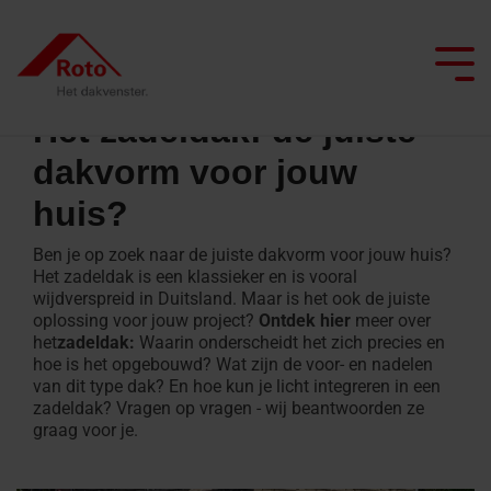
Skip
to
the
Tog
main
Me
content.
Het zadeldak: de juiste
dakvorm voor jouw
huis?
Alle dakramen
Daktrappen
Service
We begeleiden je
Dak professionals
Platdakuitgangen
ISDE Subsidie
Ben je op zoek naar de juiste dakvorm voor jouw huis?
Top
Zoldertrappen
FAQ
Platdakuitgangen
Project realiseren
Architecten & bouwindustrie
Smart Home
Het zadeldak is een klassieker en is vooral
Uitzetramen
wijdverspreid in Duitsland. Maar is het ook de juiste
Schaartrappen
ISDE
Brandvertragende
oplossing voor jouw project?
Ontdek hier
meer over
Gespecialiseerde handel
Renoveren met Roto
Onderhoud
het
zadeldak:
Waarin onderscheidt het zich precies en
Tuimelramen
Subsidie
platdakuitgangen
hoe is het opgebouwd? Wat zijn de voor- en nadelen
Daktrappen
Seminars op de campus
Laat ons je inspireren
Daglicht adviseur
van dit type dak? En hoe kun je licht integreren in een
Knieschotdeuren
Top-
met
Contact
zadeldak? Vragen op vragen - wij beantwoorden ze
tuimel
brandwerendheid
graag voor je.
Vind een vakman
Contact voor
Onderdelen
dakraam
professionals
aanvragen
Contact voor
Zoldertrappen