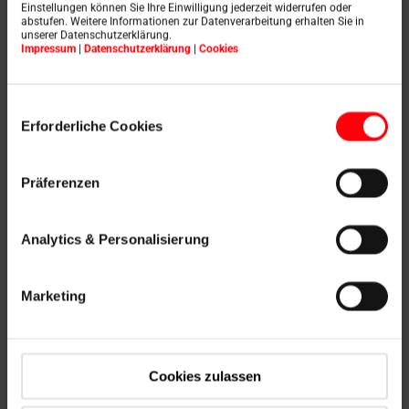
Einstellungen können Sie Ihre Einwilligung jederzeit widerrufen oder
abstufen. Weitere Informationen zur Datenverarbeitung erhalten Sie in
unserer Datenschutzerklärung.
Impressum
|
Datenschutzerklärung
|
Cookies
Einwilligungsauswahl
Erforderliche Cookies
Präferenzen
Analytics & Personalisierung
Satteldach: Vor- und
Marketing
Nachteile
Wie jede andere Dachform auch, bringt ein Satteldach
sowohl Vorteile als auch Nachteile mit sich. Deshalb
Cookies zulassen
ist es wichtig, diese gründlich gegeneinander