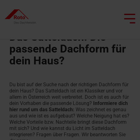
Skip
to
the
Tog
main
Me
content.
Das Satteldach: Die
passende Dachform für
dein Haus?
Alle Dachfenster
Alle Dachtreppen
Service
Wir begleiten Sie
Dachprofis
Alle besonderen Anwendungsfenster
Alle Flachdachausstiege
Smart Home
Alle Kniestocktüren
Klapp-
Bodentreppen
Ersatzteilservice
Dachfenster
Flachdachausstiege
Kniestocktüren
Projekt realisieren
Architekten & Bauwirtschaft
Pflege und Wartung
Schwingfenster
mit
Du bist auf der Suche nach der richtigen Dachform für
Alle Terrassenausstiege
Scherentreppen
FAQ
Flachdachausstiege
dein Haus? Das Satteldach ist ein Klassiker und vor
Heizfunktion
Händler
Renovieren mit Roto
Tageslichtberater
allem in Österreich weit verbreitet. Doch ist es auch für
Schwingfenster
mit
Terrassenausstiege
dein Vorhaben die passende Lösung?
Informiere dich
Dachtreppen
Kontakt
Dachausstiegsfenster
Feuerwiderstand
Lassen Sie sich inspirieren
Campus Seminare
1:1-Austausch-Tool
hier rund um das Satteldach:
Was zeichnet es genau
Flachdachfenster
mit
aus und wie ist es aufgebaut? Welche Neigung hat es?
Kundendienst
Feuerwiderstand
Rauchabzugsfenster
Welche Vorteile bzw. Nachteile bringt diese Dachform
Angebot
Ansprechpartner
Ansprechpartner
beauftragen
mit sich? Und wie kannst du Licht im Satteldach
Dachfenster
anfordern
für Profis
für Profis
integrieren? Fragen über Fragen. Wir beantworten Sie
Wohn-
finden
Dachtreppen