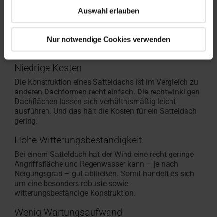
abzuwägen und erst dann eine passende Entscheidung
Auswahl erlauben
für dein Bauvorhaben zu treffen:
Mit diesen Vorteilen überzeugt ein
Nur notwendige Cookies verwenden
Satteldach
Niedrige Kosten
Die Konstruktion eines Satteldachs ist im Vergleich zu
anderen Dachformen recht einfach. Die rechtwinkligen
Dachflächen lassen sich verhältnismäßig leicht
ausführen. Und das hält die Kosten für ein Satteldach
gering.
Hohe Witterungsbeständigkeit
Bei einem Satteldach hat der Wind eine recht geringe
Angriffsfläche und Regenwasser kann – je nach
Neigungsgrad – gut abfließen. Somit handelt es sich
um eine besonders robuste sowie
witterungsbeständige Konstruktion.
Wenig Wartungsaufwand