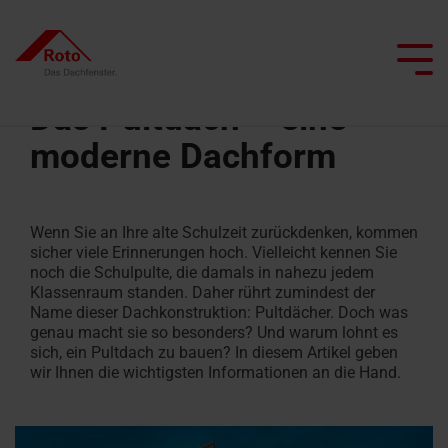
Skip
to
the
Tog
main
Me
content.
Das Pultdach – eine
moderne Dachform
Alle Dachfenster
Alle Dachtreppen
Service
Wir begleiten Sie
Dachprofis
Alle besonderen Anwendungsfenster
Alle Flachdachausstiege
Fördermöglichkeiten
Wenn Sie an Ihre alte Schulzeit zurückdenken, kommen
Klapp-
Bodentreppen
Ersatzteilservice
Dachfenster
Flachdachausstiege
Projekt realisieren
Architekten & Bauwirtschaft
Smart Home
sicher viele Erinnerungen hoch. Vielleicht kennen Sie
Schwingfenster
mit
noch die Schulpulte, die damals in nahezu jedem
Scherentreppen
FAQ
Flachdachausstiege
Klassenraum standen. Daher rührt zumindest der
Heizfunktion
Händler
Renovieren mit Roto
Pflege und Wartung
Name dieser Dachkonstruktion: Pultdächer. Doch was
Schwingfenster
mit
genau macht sie so besonders? Und warum lohnt es
Dachtreppen
Förderservice
Dachausstiegsfenster
Feuerwiderstand
Lassen Sie sich inspirieren
Campus Seminare
Tageslichtberater
sich, ein Pultdach zu bauen? In diesem Artikel geben
Flachdachfenster
mit
für
wir Ihnen die wichtigsten Informationen an die Hand.
Alle Kniestocktüren
Feuerwiderstand
Renovierung
Rauchabzugsfenster
Roto ProfiLiga
Handwerker finden
Dachfenster
Kontakt
Wohn-
finden
Ansprechpartner
Dachtreppen