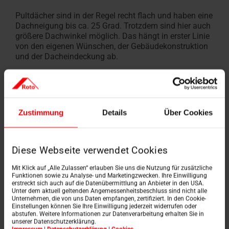
Pultdächer sind in der Regel recht flach und haben eine
Dachneigung bis ca. 25 Grad. Trotzdem sind hier auch
größere Dachwinkel möglich. Das hängt in erster Linie
von den eigenen Wünschen, der Gebäudekonstruktion
und der Dacheindeckung ab.
Wissenswert:
Je höher der Neigungswinkel ist, desto
Zustimmung
Details
Über Cookies
besser können Wasser, Schnee und andere
Ablagerungen hinunterlaufen.
Andererseits würde ein zu großer
Diese Webseite verwendet Cookies
Dachwinkel auch viel Wohnraum unter der
Mit Klick auf „Alle Zulassen“ erlauben Sie uns die Nutzung für zusätzliche
Dachschräge wegnehmen. Experten
Funktionen sowie zu Analyse- und Marketingzwecken. Ihre Einwilligung
empfehlen daher einen Dachwinkel von
erstreckt sich auch auf die Datenübermittlung an Anbieter in den USA.
Unter dem aktuell geltenden Angemessenheitsbeschluss sind nicht alle
ungefähr 25 Grad zu wählen, da es sich
Unternehmen, die von uns Daten empfangen, zertifiziert. In den Cookie-
Einstellungen können Sie Ihre Einwilligung jederzeit widerrufen oder
hierbei um einen guten Kompromiss
abstufen. Weitere Informationen zur Datenverarbeitung erhalten Sie in
unserer Datenschutzerklärung.
handelt.