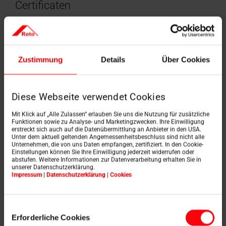
Certificaten
Kwaliteit en betrouwbaarheid van onze producten in
één oogopslag. Onze producten worden regelmatig
getest en extern gecertificeerd door onafhankelijke
instellingen. Van testwinnaars tot milieucertificaten en
Zustimmung
Details
Über Cookies
awards voor gezond leven: onze producten voldoen
aan de hoogste normen.
Diese Webseite verwendet Cookies
Mit Klick auf „Alle Zulassen“ erlauben Sie uns die Nutzung für zusätzliche
Funktionen sowie zu Analyse- und Marketingzwecken. Ihre Einwilligung
erstreckt sich auch auf die Datenübermittlung an Anbieter in den USA.
Unter dem aktuell geltenden Angemessenheitsbeschluss sind nicht alle
Unternehmen, die von uns Daten empfangen, zertifiziert. In den Cookie-
Einstellungen können Sie Ihre Einwilligung jederzeit widerrufen oder
abstufen. Weitere Informationen zur Datenverarbeitung erhalten Sie in
unserer Datenschutzerklärung.
Impressum
|
Datenschutzerklärung
|
Cookies
Milieuproductverklaring
Roto dakramen zijn
EPD
PEFC gecertificeerd
Einwilligungsauswahl
Meer
Meer
Erforderliche Cookies
informatie
informatie