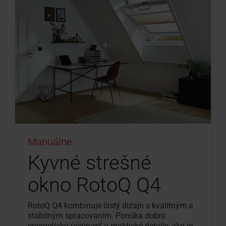
Manuálne
Kyvné strešné
okno RotoQ Q4
RotoQ Q4 kombinuje čistý dizajn s kvalitným a
stabilným spracovaním. Ponúka dobrú
energetickú účinnosť a praktické detaily, ako je