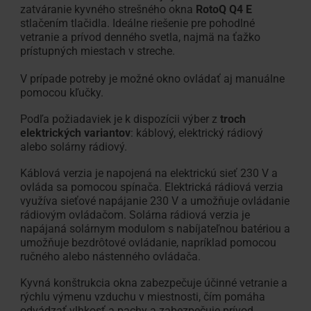
zatváranie kyvného strešného okna
RotoQ Q4 E
stlačením tlačidla. Ideálne riešenie pre pohodlné
vetranie a prívod denného svetla, najmä na ťažko
prístupných miestach v streche.
V prípade potreby je možné okno ovládať aj manuálne
pomocou kľučky.
Podľa požiadaviek je k dispozícii výber z
troch
elektrických variantov
: káblový, elektrický rádiový
alebo solárny rádiový.
Káblová verzia je napojená na elektrickú sieť 230 V a
ovláda sa pomocou spínača. Elektrická rádiová verzia
využíva sieťové napájanie 230 V a umožňuje ovládanie
rádiovým ovládačom. Solárna rádiová verzia je
napájaná solárnym modulom s nabíjateľnou batériou a
umožňuje bezdrôtové ovládanie, napríklad pomocou
ručného alebo nástenného ovládača.
Kyvná konštrukcia okna zabezpečuje účinné vetranie a
rýchlu výmenu vzduchu v miestnosti, čím pomáha
odvádzať vlhkosť a pachy a zabezpečuje prívod