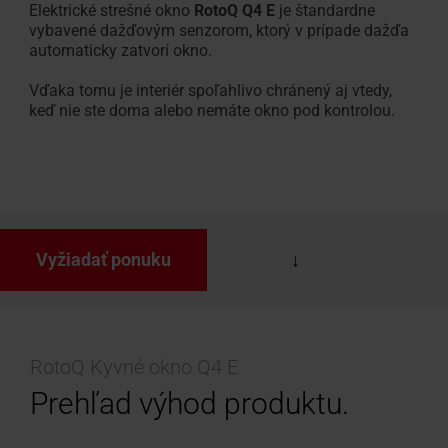
Elektrické strešné okno
RotoQ Q4 E
je štandardne
vybavené dažďovým senzorom, ktorý v prípade dažďa
automaticky zatvorí okno.
Vďaka tomu je interiér spoľahlivo chránený aj vtedy,
keď nie ste doma alebo nemáte okno pod kontrolou.
Vyžiadať ponuku
RotoQ Kyvné okno Q4 E
Prehľad výhod produktu.