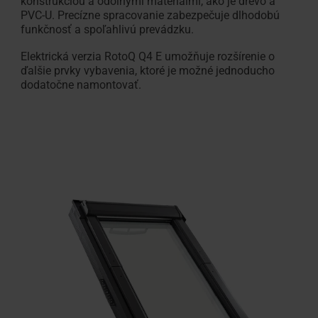
konštrukciou a odolnými materiálmi, ako je drevo a
PVC‑U. Precízne spracovanie zabezpečuje dlhodobú
funkčnosť a spoľahlivú prevádzku.
Elektrická verzia RotoQ Q4 E umožňuje rozšírenie o
ďalšie prvky vybavenia, ktoré je možné jednoducho
dodatočne namontovať.