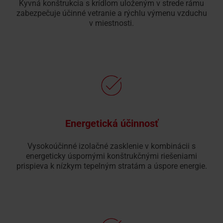
Kyvná konštrukcia s krídlom uloženým v strede rámu
zabezpečuje účinné vetranie a rýchlu výmenu vzduchu
v miestnosti.
Energetická účinnosť
Vysokoúčinné izolačné zasklenie v kombinácii s
energeticky úspornými konštrukčnými riešeniami
prispieva k nízkym tepelným stratám a úspore energie.