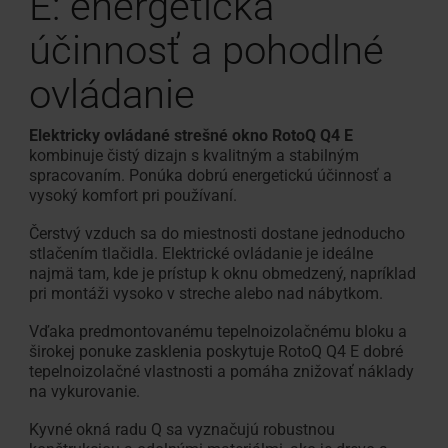
E: energetická
účinnosť a pohodlné
ovládanie
Elektricky ovládané strešné okno RotoQ Q4 E
kombinuje čistý dizajn s kvalitným a stabilným
spracovaním. Ponúka dobrú energetickú účinnosť a
vysoký komfort pri používaní.
Čerstvý vzduch sa do miestnosti dostane jednoducho
stlačením tlačidla. Elektrické ovládanie je ideálne
najmä tam, kde je prístup k oknu obmedzený, napríklad
pri montáži vysoko v streche alebo nad nábytkom.
Vďaka predmontovanému tepelnoizolačnému bloku a
širokej ponuke zasklenia poskytuje RotoQ Q4 E dobré
tepelnoizolačné vlastnosti a pomáha znižovať náklady
na vykurovanie.
Kyvné okná radu Q sa vyznačujú robustnou