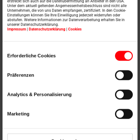
erstreckt sich auch auf die Datenübermittlung an Anbieter in den USA.
Unter dem aktuell geltenden Angemessenheitsbeschluss sind nicht alle
Unternehmen, die von uns Daten empfangen, zertifiziert. In den Cookie-
Einstellungen können Sie Ihre Einwilligung jederzeit widerrufen oder
abstufen. Weitere Informationen zur Datenverarbeitung erhalten Sie in
Designo R8 D – obytný strešný výlez
unserer Datenschutzerklärung.
ZIP
Impressum
|
Datenschutzerklärung
|
Cookies
stiahnuť
Einwilligungsauswahl
Erforderliche Cookies
Präferenzen
Designo R1 – fasádne okno na napojenie strešného
Analytics & Personalisierung
okna
ZIP
stiahnuť
Marketing