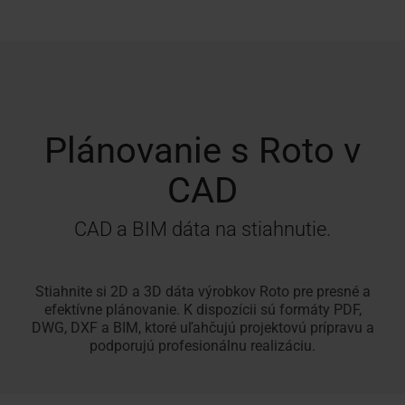
Vyhľadávač
Fasádne
Na stiahnutie
Hľadáte
Vnútorné doplnky
Servisný a reklamačný
Prehľad školenie
Nájsť
100% plast
Vonkajšie 
Často klad
Zákaznický
montážnych
okno
Vybrať
Technické údaje, cenníky,
remeselníka?
formulár
V RotoCampuse
remeselníka
Originál od
odpovede
Pre strešné
strešné
firiem
pre
brožúry a ďalšie informácie
Použite
Potrebujete vyriešiť prob
vo
Všetko o st
okno
napojenie
náš
výrobkom Roto?
vašom
Školenia
vyhľadávač
okolí?
Príslušenstvo a napojovacie produkty
Roto
Plánovanie s Roto v
odporúčaných
S
Doplnky pre strešné okná
montážnych
Roto
CAD
firiem
je to
možné!
CAD a BIM dáta na stiahnutie.
Stiahnite si 2D a 3D dáta výrobkov Roto pre presné a
efektívne plánovanie. K dispozícii sú formáty PDF,
DWG, DXF a BIM, ktoré uľahčujú projektovú prípravu a
podporujú profesionálnu realizáciu.