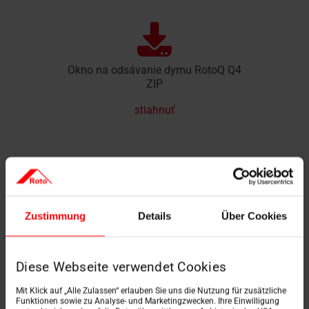
Okno na odsávanie dymu RotoQ Q4
ZIP
stiahnuť
Designo R3 D – tepelnoizolačný výlez
Zustimmung
Details
Über Cookies
ZIP
stiahnuť
Diese Webseite verwendet Cookies
Mit Klick auf „Alle Zulassen“ erlauben Sie uns die Nutzung für zusätzliche
Funktionen sowie zu Analyse- und Marketingzwecken. Ihre Einwilligung