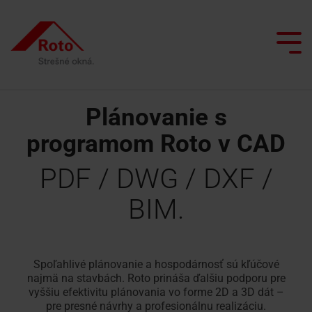
Skip
to
the
Tog
main
Me
content.
Plánovanie s
programom Roto v CAD
Všetky strešné okná
Služby
Sme s vami
Prečo spolupracovať s Roto?
Doplnkové okná
Výklopno/kyvné
Servisný
Výlez
Inteligentná domácnosť
PDF / DWG / DXF /
Renovácia s Roto
Architekti a projektanti
okno
a
na
BIM.
Údržba strešných okien
reklamačný
strechu
Inšpirácia
Predajcovia
Kyvné
formulár
Simulátor denného svetla
okno
Okno
Vyhľadávač realizačných firiem
Školenie Roto
Dopyt
na
Spoľahlivé plánovanie a hospodárnosť sú kľúčové
Výsuvno
Kontakty
náhradných
odvod
najmä na stavbách. Roto prináša ďalšiu podporu pre
Vyžiadať
Kontaktný
kyvné
vyššiu efektivitu plánovania vo forme 2D a 3D dát –
dielov
dymu
ponuku
partner pre
pre presné návrhy a profesionálnu realizáciu.
okno
profesionálov