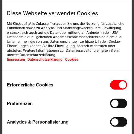
taal over de RotoQ
Diese Webseite verwendet Cookies
"Onze 20 medewerkers, die Roto pas
Mit Klick auf „Alle Zulassen“ erlauben Sie uns die Nutzung für zusätzliche
Funktionen sowie zu Analyse- und Marketingzwecken. Ihre Einwilligung
willen installeren na een training en de
erstreckt sich auch auf die Datenübermittlung an Anbieter in den USA.
eerste uitgevoerde projecten, zorgen voor
Unter dem aktuell geltenden Angemessenheitsbeschluss sind nicht alle
de installatie. Ze zijn helemaal enthousiast
Unternehmen, die von uns Daten empfangen, zertifiziert. In den Cookie-
Einstellungen können Sie Ihre Einwilligung jederzeit widerrufen oder
over de voormontage van de afzonderlijke
abstufen. Weitere Informationen zur Datenverarbeitung erhalten Sie in
platen. Het gaat gewoon 'klik, klik' en het
unserer Datenschutzerklärung.
Impressum
|
Datenschutzerklärung
|
Cookies
raam is gemonteerd of gedemonteerd."
Einwilligungsauswahl
KATRIN MAYER, HEINZ KONRAD ZIMMEREI GMBH & CO KG, KULMBACH
Erforderliche Cookies
Präferenzen
Niet te overtreffen:
Analytics & Personalisierung
Score van 1,0 voor