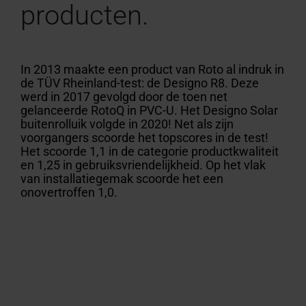
Offerte
producten.
Plat
professionals
vinden
aanvragen
Service
100% PVC multikamerprofiel
Vind ambachtslieden in de
Download gebied
Vind ambachtslieden in 
Raambekleding binnen
Configurator voor trapp
Klantenservice contacte
Veelgestelde vragen en
Droomzolder
Zonwering &
Terrasuitg
Veelgestel
Overzicht 
dakraam
experts
buurt
Technische documenten,
buurt
maat
Voor dakramen & appara
antwoorden
Roto maakt 
buiten
Gemakkelijk
antwoorde
Op de Rot
Speciale
Roto maakt het mogelijk!
brochures en meer
Roto maakt het mogelijk!
In 3 stappen naar een zo
Alles over Roto producte
dak
Alles over 
In 2013 maakte een product van Roto al indruk in
Seminars
toepassingsvensters
de TÜV Rheinland-test: de Designo R8. Deze
op de
werd in 2017 gevolgd door de toen net
Accessoires
campus
gelanceerde RotoQ in PVC-U. Het Designo Solar
buitenrolluik volgde in 2020! Net als zijn
en
voorgangers scoorde het topscores in de test!
verbindingsproducten
Het scoorde 1,1 in de categorie productkwaliteit
en 1,25 in gebruiksvriendelijkheid. Op het vlak
Uitrusting
van installatiegemak scoorde het een
onovertroffen 1,0.
van
dakramen
Dakramen
vinden