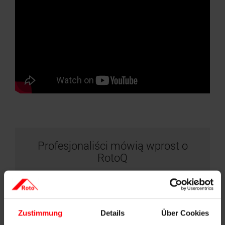
Profesjonaliści mówią wprost o
RotoQ
"Montażem zajmuje się 20 naszych
pracowników, którzy dopiero po
szkoleniach i pierwszych zrealizowanych
Zustimmung
Details
Über Cookies
projektach chcą montować Roto. Są