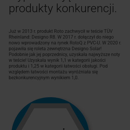
produkty konkurencji.
Okno uchylne z funkcją
Znajdź dekarza w okolicy
Znajdź dekarza w okolic
Akcesoria wewnętrzne
Zgłoszenie serwisowe
Pliki do pobrania
W 100% z pr
Akcesoria 
Skontaktuj 
Często zad
Okno
Poproś
ogrzewania -
Roto to umożliwia!
Roto to umożliwia!
Dla okien dachowych i ro
Karty techniczne, instrukc
Designo Heat
Roto orygin
Jak możem
Wszystko o
do
o
inne
ofertę
dachów
Już w 2013 r. produkt Roto zachwycił w teście TÜV
płaskich
Rheinland: Designo R8. W 2017 r. dołączył do niego
nowo wprowadzony na rynek RotoQ z PVC-U. W 2020 r.
Okna
pojawiła się roleta zewnętrzna Designo Solar!
Podobnie jak jej poprzednicy, uzyskała najwyższe noty
do
w teście! Uzyskała wynik 1,1 w kategorii jakości
zastosowań
produktu i 1,25 w kategorii łatwości obsługi. Pod
względem łatwości montażu wyróżniała się
specjalnych
bezkonkurencyjnym wynikiem 1,0.
Akcesoria
i
zestawy
przyłączeniowe
Rolety,
markizy