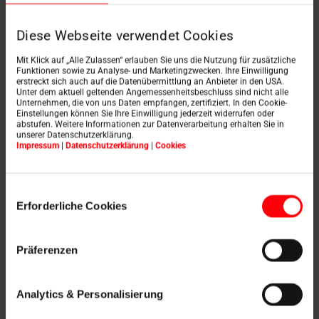
entuzjastycznie nastawieni do wstępnego
montażu poszczególnych arkuszy.
Po
Diese Webseite verwendet Cookies
prostu "klik, klik" i okno jest zmontowane
lub zdemontowane."
Mit Klick auf „Alle Zulassen“ erlauben Sie uns die Nutzung für zusätzliche
Funktionen sowie zu Analyse- und Marketingzwecken. Ihre Einwilligung
erstreckt sich auch auf die Datenübermittlung an Anbieter in den USA.
Unter dem aktuell geltenden Angemessenheitsbeschluss sind nicht alle
Unternehmen, die von uns Daten empfangen, zertifiziert. In den Cookie-
KATRIN MAYER, HEINZ KONRAD ZIMMEREI GMBH & CO KG, KULMBACH
Einstellungen können Sie Ihre Einwilligung jederzeit widerrufen oder
abstufen. Weitere Informationen zur Datenverarbeitung erhalten Sie in
unserer Datenschutzerklärung.
Impressum
|
Datenschutzerklärung
|
Cookies
Nie do pobicia: Ocena
Einwilligungsauswahl
1,0 za oszczędność
Erforderliche Cookies
czasu i łatwość
Präferenzen
montażu
Analytics & Personalisierung