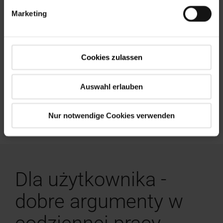
Marketing
Dzięki najkrótszemu w teście czasowi montażu okno
obrotowe RotoQ jest więc prawdziwą korzyścią dla
każdego profesjonalisty. Stopień montażu wstępnego,
etapy montażu i obsługa uzyskały w raporcie z testu
wymarzoną ocenę 1,0. Krótki czas montażu i szeroki
Cookies zulassen
zakres możliwości regulacji ułatwiają prace
montażowe. Wysiłek wymagany do połączenia,
Auswahl erlauben
zarówno wewnętrznego, jak i zewnętrznego, jest
znacznie mniejszy niż w przypadku okien
porównawczych. Ogólnie rzecz biorąc, testerzy
Nur notwendige Cookies verwenden
przyznali ocenę 1,4.
Dla użytkownika -
dobre argumenty w