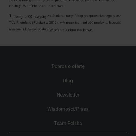
2017 w kategoriach: jakość produktu, łatwość montażu i łatwość
obsługi. W teście: okna dachowe.
1
zca badania satysfakcji przeprowadzonego przez
Designo
R8 - Zwycię
TÜV Rheinland (Polska) w 2013 r. w kategoriach: jakość produktu, łatwość
montażu i łatwość obsługi.
W teście: 3 okna dachowe.
Poproś o ofertę
Blog
Newsletter
Wiadomości/Prasa
Team Polska