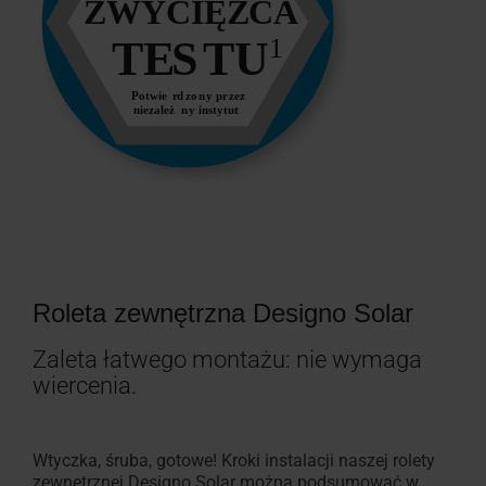
i
moskitiery
Znajdź
okna
dachowe
Roleta zewnętrzna Designo Solar
Zaleta łatwego montażu: nie wymaga
wiercenia.
Wtyczka, śruba, gotowe! Kroki instalacji naszej rolety
zewnętrznej Designo Solar można podsumować w