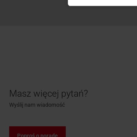
Masz więcej pytań?
Wyślij nam wiadomość
Poproś o poradę