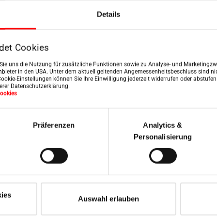
Details
det Cookies
n Sie uns die Nutzung für zusätzliche Funktionen sowie zu Analyse- und Marketingzwe
bieter in den USA. Unter dem aktuell geltenden Angemessenheitsbeschluss sind nic
Cookie-Einstellungen können Sie Ihre Einwilligung jederzeit widerrufen oder abstufe
serer Datenschutzerklärung.
ookies
Präferenzen
Analytics &
Personalisierung
owe
Py
b usługa serwisowa
Znajdź odpowiedzi s
ies
Auswahl erlauben