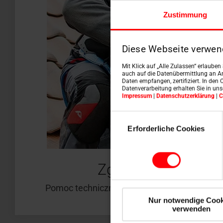
Zustimmung
Diese Webseite verwen
Mit Klick auf „Alle Zulassen“ erlaube
auch auf die Datenübermittlung an An
Daten empfangen, zertifiziert. In den 
Datenverarbeitung erhalten Sie in un
Impressum
|
Datenschutzerklärung
|
C
Einwilligungsauswahl
Erforderliche Cookies
Zgłoszenie serwis
Pomoc techniczna, reklamacja, zapytanie lu
Nur notwendige Cook
verwenden