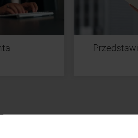
nta
Przedstawi