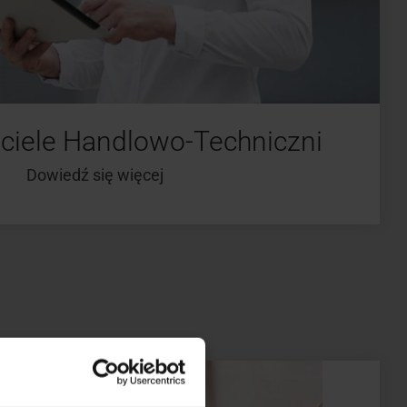
ciele Handlowo-Techniczni
Dowiedź się więcej