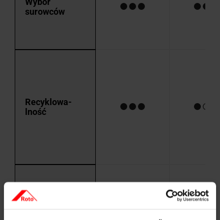
Wybór
surowców
Recyklowa­
lność
Trwałość