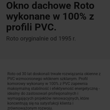
Okno dachowe Roto
Okno uchylne z funkcją
Znajdź dekarza w okolicy
Znajdź dekarza w okolic
Akcesoria wewnętrzne
Zgłoszenie serwisowe
Pliki do pobrania
W 100% z pr
Akcesoria 
Skontaktuj 
Często zad
Okno
Poproś
wykonane w 100% z
ogrzewania -
Roto to umożliwia!
Roto to umożliwia!
Dla okien dachowych i ro
Karty techniczne, instrukc
Designo Heat
Roto orygin
Jak możem
Wszystko o
do
o
inne
ofertę
dachów
profili PVC.
płaskich
Roto oryginalnie od 1995 r.
Okna
do
zastosowań
specjalnych
Akcesoria
Roto od 30 lat doskonali trwałe rozwiązania okienne z
PVC wzmocnionego włóknem szklanym. Profil
i
komorowy wykonany w 100% z PVC zapewnia
zestawy
maksymalną stabilność i efektywność energetyczną -
przyłączeniowe
idealny do zastosowań profesjonalnych i
wymagających projektów renowacyjnych, które
koncentrują się na satysfakcji klienta i
Rolety,
zrównoważonym rozwoju.
markizy