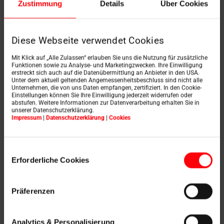
Zustimmung
Details
Über Cookies
Diese Webseite verwendet Cookies
Mit Klick auf „Alle Zulassen“ erlauben Sie uns die Nutzung für zusätzliche
Funktionen sowie zu Analyse- und Marketingzwecken. Ihre Einwilligung
erstreckt sich auch auf die Datenübermittlung an Anbieter in den USA.
Połączenie drewna i
Unter dem aktuell geltenden Angemessenheitsbeschluss sind nicht alle
Unternehmen, die von uns Daten empfangen, zertifiziert. In den Cookie-
Einstellungen können Sie Ihre Einwilligung jederzeit widerrufen oder
tworzyw sztucznych
abstufen. Weitere Informationen zur Datenverarbeitung erhalten Sie in
unserer Datenschutzerklärung.
Impressum
|
Datenschutzerklärung
|
Cookies
może mieć wady
Einwilligungsauswahl
Erforderliche Cookies
Drewno ma cechy, które są bardzo cenione w
przypadku okien.
Materiał
ten
dobrze izoluje,
oferuje
wysoki stopień
stabilności, a także
wygląda
Präferenzen
atrakcyjnie
. Jednak gdy
drewno ma kontakt z
wilgocią
– na przykład gdy okno drewniane pokryte
tworzywem sztucznym jest na zewnątrz
Analytics & Personalisierung