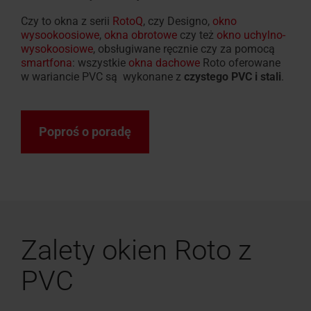
i
Czy to okna z serii
RotoQ
, czy Designo,
okno
wysookoosiowe
,
okna obrotowe
czy też
okno uchylno-
moskitiery
wysokoosiowe
, obsługiwane ręcznie czy za pomocą
smartfona
: wszystkie
okna dachowe
Roto oferowane
w wariancie PVC są wykonane z
czystego PVC i stali
.
Znajdź
okna
dachowe
Poproś o poradę
Zalety okien Roto z
PVC