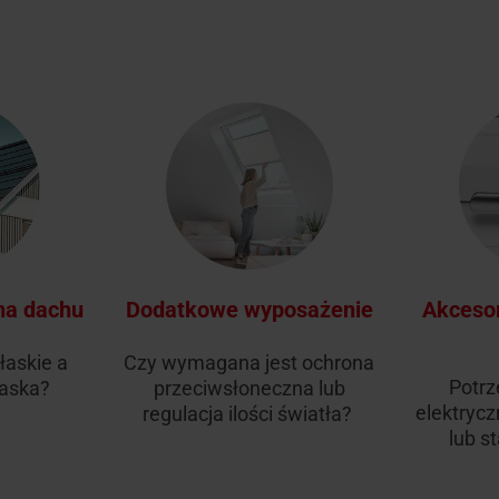
na dachu
Dodatkowe wyposażenie
Akcesor
płaskie a
Czy wymagana jest ochrona
Potrz
łaska?
przeciwsłoneczna lub
elektrycz
regulacja ilości światła?
lub s