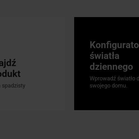
Konfigurato
światła
ajdź
dziennego
odukt
Wprowadź światło 
 spadzisty
swojego domu.