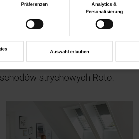
Präferenzen
Analytics &
Personalisierung
ies
Auswahl erlauben
oich marzeń
.
i schodów strychowych Roto.