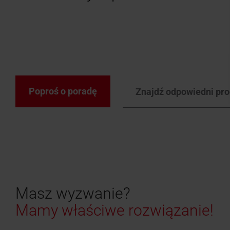
Akcesoria i zestawy
Okno uc
Znajdź 
Poproś o ofertę
przyłączeniowe
ogrzewa
Roto to 
Rolety, markizy i moskitiery
Poproś o poradę
Znajdź odpowiedni pro
Znajdź okna dachowe
Masz wyzwanie?
Mamy właściwe rozwiązanie!