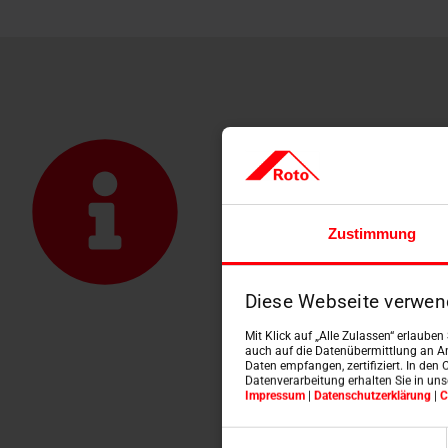
Czy wiesz,
często wys
Dzięki okn
Zustimmung
bliżej nieba
Nowoczesne
obsługiwan
Diese Webseite verwen
konstrukcji
Mit Klick auf „Alle Zulassen“ erlaube
auch auf die Datenübermittlung an An
Towarzyszy
Daten empfangen, zertifiziert. In den 
Datenverarbeitung erhalten Sie in un
wewnętrz
Impressum
|
Datenschutzerklärung
|
C
doradztwa,
Einwilligungsauswahl