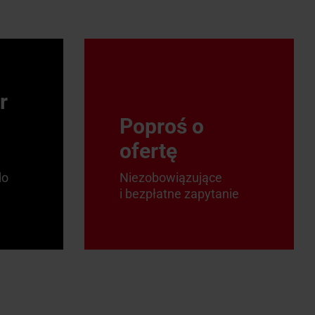
r
Poproś o
ofertę
do
Niezobowiązujące
i bezpłatne zapytanie