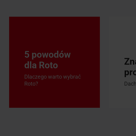
5 powodów
Zn
dla Roto
pr
Dlaczego warto wybrać
Roto?
Dach