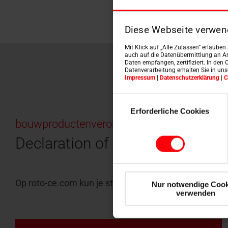
Diese Webseite verwen
Mit Klick auf „Alle Zulassen“ erlaube
auch auf die Datenübermittlung an An
Daten empfangen, zertifiziert. In den 
Datenverarbeitung erhalten Sie in un
Impressum
|
Datenschutzerklärung
|
C
Einwilligungsauswahl
Erforderliche Cookies
bouwproductenverordening (EU nr. 305/201
Declaration of Performance
Op roto-ce.com kun je stap voor stap naar je prestati
Nur notwendige Cook
verwenden