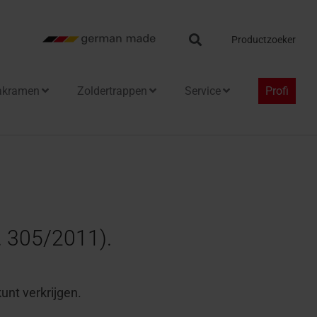
Search
Productzoeker
akramen
Zoldertrappen
Service
Profi
. 305/2011).
unt verkrijgen.