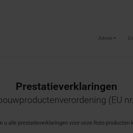
Advies
D
sidie
itgangen
akuitgangen
ome
Prestatieverklaringen
vertragende
ud
akuitgangen
bouwproductenverordening (EU nr
 adviseur
otdeuren
e u alle prestatieverklaringen voor onze Roto producten k