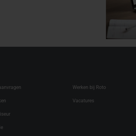
aanvragen
Werken bij Roto
ken
Vacatures
iseur
ie