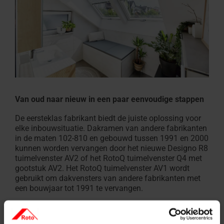
Van oud naar nieuw in een paar eenvoudige stappen
De eersteklas fabrikant biedt de juiste oplossing voor
elke inbouwsituatie. Dakramen van andere fabrikanten
in de maten 102-810 en gebouwd tussen 1991 en 2000
kunnen worden vervangen door het nieuwe Designo R8
tuimelvenster AV2 of het RotoQ tuimelvenster Q4 met
gootstuk AV2. Het RotoQ tuimelvenster AV1 wordt
gebruikt om dakvensters van andere fabrikanten met
een bouwjaar tot 1991 te vervangen.