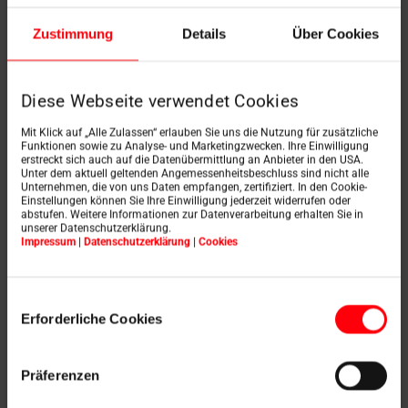
Professionals en hun klanten hebben ook een keuze bij
het vervangen van oude Roto dakvensters: het Designo
Zustimmung
Details
Über Cookies
R6 tuimelvenster AR2 en het Designo R8 tuimelvenster
AR2 worden gebruikt om dakvensters te vervangen van
de vroegere Roto Klassik serie gebouwd vanaf 1994.
Roto dakvensters gebouwd tussen 1968 en 1994
Diese Webseite verwendet Cookies
worden vervangen door het Designo R8 tuimelvenster
AR1.
Mit Klick auf „Alle Zulassen“ erlauben Sie uns die Nutzung für zusätzliche
Funktionen sowie zu Analyse- und Marketingzwecken. Ihre Einwilligung
erstreckt sich auch auf die Datenübermittlung an Anbieter in den USA.
Unter dem aktuell geltenden Angemessenheitsbeschluss sind nicht alle
Unternehmen, die von uns Daten empfangen, zertifiziert. In den Cookie-
Fabrikantonafhankelijk dankzij op maat gemaakte
Einstellungen können Sie Ihre Einwilligung jederzeit widerrufen oder
abstufen. Weitere Informationen zur Datenverarbeitung erhalten Sie in
renovatieoplossingen
unserer Datenschutzerklärung.
Impressum
|
Datenschutzerklärung
|
Cookies
Er zijn ook verschillende op maat gemaakte
renovatieramen beschikbaar voor
fabrikantonafhankelijke vervanging: Tot de
Einwilligungsauswahl
beschikbare opties behoren het Designo R8
Erforderliche Cookies
tuimelvenster MR of het Designo R6 tuimelvenster MR.
Als het nieuwe dakvenster bijvoorbeeld op moeilijk
bereikbare plaatsen nodig is of in de toekomst met één
Präferenzen
druk op de knop moet openen en sluiten, is het Designo
R6 RotoTronic tuimelvenster MR geschikt.