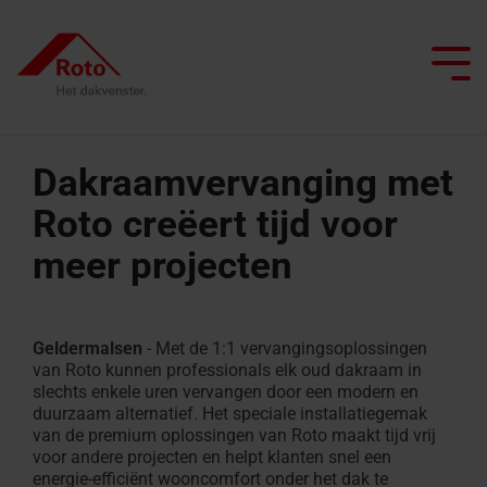
Skip
to
the
Tog
main
Me
content.
Dakraamvervanging met
Roto creëert tijd voor
Alle dakramen
Daktrappen
Service
We begeleiden je
Dak professionals
Platdakuitgangen
ISDE Subsidie
meer projecten
Top
Zoldertrappen
FAQ
Platdakuitgangen
Project realiseren
Architecten & bouwindustrie
Smart Home
Uitzetramen
Schaartrappen
ISDE
Brandvertragende
Gespecialiseerde handel
Renoveren met Roto
Onderhoud
Tuimelramen
Subsidie
platdakuitgangen
Geldermalsen
- Met de 1:1 vervangingsoplossingen
Daktrappen
van Roto kunnen professionals elk oud dakraam in
Seminars op de campus
Laat ons je inspireren
Daglicht adviseur
Knieschotdeuren
Top-
met
Contact
slechts enkele uren vervangen door een modern en
duurzaam alternatief. Het speciale installatiegemak
tuimel
brandwerendheid
Vind een vakman
van de premium oplossingen van Roto maakt tijd vrij
Contact voor
Onderdelen
dakraam
voor andere projecten en helpt klanten snel een
professionals
aanvragen
energie-efficiënt wooncomfort onder het dak te
Contact voor
Zoldertrappen