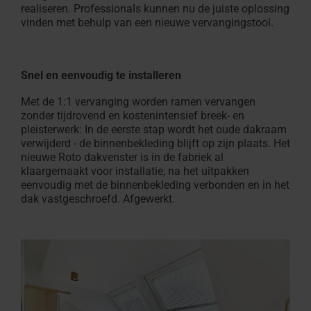
Offerte
Plat
realiseren. Professionals kunnen nu de juiste oplossing
professionals
vinden
aanvragen
Service
vinden met behulp van een nieuwe vervangingstool.
100% PVC multikamerprofiel
Vind ambachtslieden in de
Download gebied
Vind ambachtslieden in 
Raambekleding binnen
Configurator voor trapp
Klantenservice contacte
Veelgestelde vragen en
Droomzolder
Zonwering &
Terrasuitg
Veelgestel
Overzicht 
dakraam
experts
buurt
Technische documenten,
buurt
maat
Voor dakramen & appara
antwoorden
Roto maakt 
buiten
Gemakkelijk
antwoorde
Op de Rot
Speciale
Roto maakt het mogelijk!
brochures en meer
Roto maakt het mogelijk!
In 3 stappen naar een zo
Alles over Roto producte
dak
Alles over 
Seminars
Snel en eenvoudig te installeren
toepassingsvensters
op de
Met de 1:1 vervanging worden ramen vervangen
Accessoires
campus
zonder tijdrovend en kostenintensief breek- en
en
pleisterwerk: In de eerste stap wordt het oude dakraam
verwijderd - de binnenbekleding blijft op zijn plaats. Het
verbindingsproducten
nieuwe Roto dakvenster is in de fabriek al
klaargemaakt voor installatie, na het uitpakken
Uitrusting
eenvoudig met de binnenbekleding verbonden en in het
van
dak vastgeschroefd. Afgewerkt.
dakramen
Dakramen
vinden